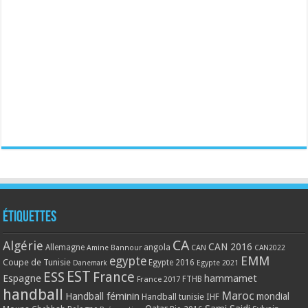
Étiquettes
CA
Algérie
CAN 2016
Allemagne
angola
CAN
Amine Bannour
CAN2022
EMM
egypte
Coupe de Tunisie
Egypte 2016
Danemark
Egypte 2021
EST
ESS
France
Espagne
hammamet
France 2017
FTHB
handball
Maroc
Handball féminin
mondial
Handball tunisie
IHF