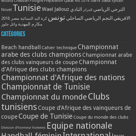
Qatar
Sami Saidi
Mouna Chebbah
Pologne
Rio 2016
Sylvain
Préparation
Tunisie
Wael Jallouz
الترجي الرياضي
النادي
Nouet
الجزائر
تونس
الافريقي
النجم الرياضي الساحلي
مصر 2016
كرة اليد النسائية
مكارم المهدية
وائل جلوز
Catégories
Championnat
Beach handball
Cahier technique
arabe des clubs champions
Championnat arabe
Championnat
des clubs vainqueurs de coupe
d'Afrique des clubs champions
Championnat d'Afrique des nations
Championnat de Tunisie
Clubs
Championnat du monde
tunisiens
Coupe d'Afrique des vainqueurs de
Coupe de Tunisie
coupe
Coupe du monde des clubs
Equipe nationale
Division d'honneur hommes
International
Handball féminin