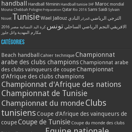
handball
Maroc
Handball féminin
mondial
Handball tunisie
IHF
Qatar
Sami Saidi
Mouna Chebbah
Pologne
Rio 2016
Sylvain
Préparation
Tunisie
Wael Jallouz
الترجي الرياضي
النادي
Nouet
الجزائر
تونس
الافريقي
النجم الرياضي الساحلي
مصر 2016
كرة اليد النسائية
مكارم المهدية
وائل جلوز
Catégories
Championnat
Beach handball
Cahier technique
arabe des clubs champions
Championnat arabe
Championnat
des clubs vainqueurs de coupe
d'Afrique des clubs champions
Championnat d'Afrique des nations
Championnat de Tunisie
Clubs
Championnat du monde
tunisiens
Coupe d'Afrique des vainqueurs de
Coupe de Tunisie
coupe
Coupe du monde des clubs
Equipe nationale