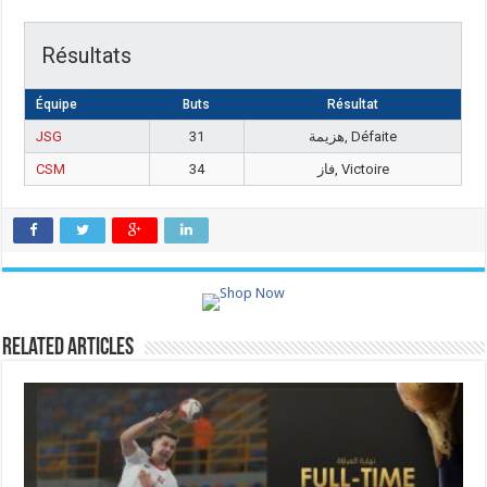
Résultats
Équipe
Buts
Résultat
JSG
31
هزيمة, Défaite
CSM
34
فاز, Victoire
Related Articles