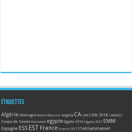
Étiquettes
CA
Algérie
CAN 2016
Allemagne
angola
CAN
Amine Bannour
CAN2022
EMM
egypte
Coupe de Tunisie
Egypte 2016
Danemark
Egypte 2021
EST
ESS
France
Espagne
hammamet
France 2017
FTHB