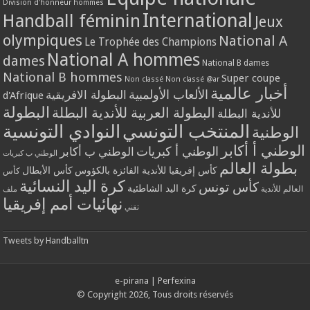
Division d'honneur hommes
International
Handball féminin
Jeux
olympiques
National A
Le Trophée des Champions
National A hommes
dames
National B dames
National B hommes
Super coupe
Non classé
Non classé @ar
أخبار عالمية
الألعاب الأولمبية
البطولة الافريقية
d'Afrique
البطولة
البطولة العربية للأندية البطلة
للأندية البطلة
المنتخب التونسي
النوادي التونسية
الوطنية
الوطني أ أكابر
الوطني أ كبريات
الوطني ب أكابر
الوطني ب كبريات
بطولة العالم
كأس إفريقيا للأندية الفائزة بالكؤوس
كأس الأبطال
كأس
كرة اليد النسائية
كأس تونس
كرة اليد الشاطئية
العالم للأندية
ملف
نهائيات أمم إفريقيا
تقني
Tweets by Handballtn
e-pirana
|
Perfexina
© Copyright 2026, Tous droits réservés