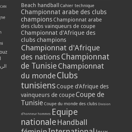
Beach handball
Cahier technique
CAN
Championnat arabe des clubs
gne
champions
Championnat arabe
des clubs vainqueurs de coupe
Championnat d'Afrique des
n
clubs champions
mi
Championnat d'Afrique
louz
Championnat
des nations
ا
de Tunisie
Championnat
الر
Clubs
du monde
tunisiens
Coupe d'Afrique des
Coupe de
vainqueurs de coupe
Tunisie
Coupe du monde des clubs
Division
Equipe
d'honneur hommes
nationale
Handball
International
féminin