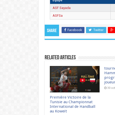
Équipe
ASF Sayada
ASFSa
Facebook
Twitter
Share
Related Articles
tourn
Hamm
progr
joueu
30 oc
Première Victoire de la
Tunisie au Championnat
International de Handball
au Koweït