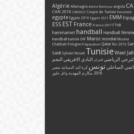
CA
Algérie
Allemagne
angola
Amine Bannour
CAN 2016
Coupe de Tunisie
CAN2022
Danemark
EMM
egypte
Espa
Egypte 2016
Egypte 2021
EST
ESS
France
France 2017
FTHB
handball
hammamet
Handball fémini
Maroc
mondial
Handball tunisie
IHF
Mouna
Qatar
Sa
Chebbah
Pologne
Rio 2016
Préparation
Tunisie
Wael Jal
Saidi
Sylvain Nouet
لترجي الرياضي
النادي الافريقي
النجم
الجزائر
تونس
ياضي الساحلي
مصر
كرة اليد النسائية
مكارم المهدية
2016
وائل جلوز