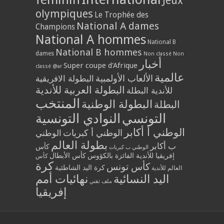
Jeux
olympiques
Le Trophée des
National A dames
Champions
National A hommes
National B
National B hommes
dames
Non classé
Non
أخبار
Super coupe d'Afrique
classé @ar
عالمية
الألعاب الأولمبية
البطولة الافريقية
البطولة العربية للأندية
للأندية البطلة
المنتخب
البطولة الوطنية
البطلة
التونسي
النوادي التونسية
الوطني أ أكابر
الوطني أ كبريات
الوطني
بطولة العالم
ب أكابر
كأس
الوطني ب كبريات
إفريقيا للأندية الفائزة بالكؤوس
كأس الأبطال
كأس
كرة
كأس تونس
كرة اليد الشاطئية
العالم للأندية
اليد النسائية
نهائيات أمم
ملف تقني
إفريقيا