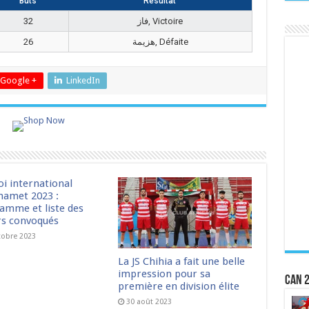
Buts
Résultat
32
فاز, Victoire
26
هزيمة, Défaite
Google +
LinkedIn
oi international
amet 2023 :
amme et liste des
rs convoqués
tobre 2023
La JS Chihia a fait une belle
impression pour sa
CAN 2
première en division élite
30 août 2023