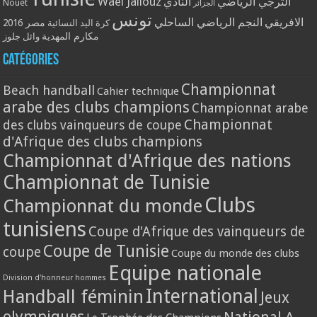
Wael Jallouz
الترجي الرياضي
النادي
Nouet
الجزائر
تونس
الافريقي
النجم الرياضي الساحلي
مصر 2016
كرة اليد النسائية
مكارم المهدية
وائل جلوز
Catégories
Championnat
Beach handball
Cahier technique
arabe des clubs champions
Championnat arabe
Championnat
des clubs vainqueurs de coupe
d'Afrique des clubs champions
Championnat d'Afrique des nations
Championnat de Tunisie
Clubs
Championnat du monde
tunisiens
Coupe d'Afrique des vainqueurs de
Coupe de Tunisie
coupe
Coupe du monde des clubs
Equipe nationale
Division d'honneur hommes
International
Handball féminin
Jeux
olympiques
National A