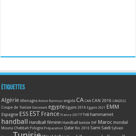
Étiquettes
CA
Algérie
CAN 2016
Allemagne
angola
CAN
Amine Bannour
CAN2022
EMM
egypte
Coupe de Tunisie
Egypte 2016
Danemark
Egypte 2021
EST
ESS
France
Espagne
hammamet
France 2017
FTHB
handball
Maroc
Handball féminin
mondial
Handball tunisie
IHF
Qatar
Sami Saidi
Mouna Chebbah
Pologne
Rio 2016
Sylvain
Préparation
Tunisie