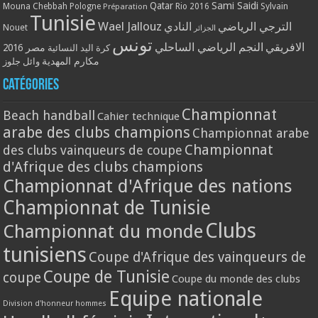
Qatar
Sami Saidi
Mouna Chebbah
Pologne
Rio 2016
Sylvain
Préparation
Tunisie
Wael Jallouz
الترجي الرياضي
النادي
Nouet
الجزائر
تونس
الافريقي
النجم الرياضي الساحلي
مصر 2016
كرة اليد النسائية
مكارم المهدية
وائل جلوز
Catégories
Championnat
Beach handball
Cahier technique
arabe des clubs champions
Championnat arabe
Championnat
des clubs vainqueurs de coupe
d'Afrique des clubs champions
Championnat d'Afrique des nations
Championnat de Tunisie
Clubs
Championnat du monde
tunisiens
Coupe d'Afrique des vainqueurs de
Coupe de Tunisie
coupe
Coupe du monde des clubs
Equipe nationale
Division d'honneur hommes