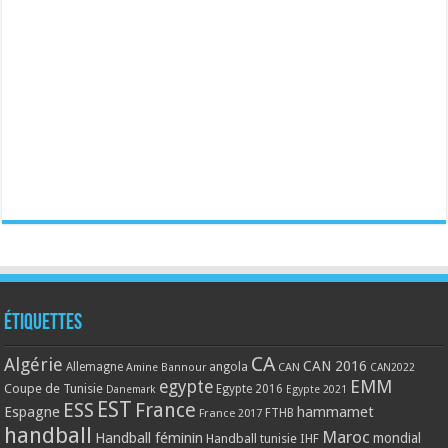
Étiquettes
CA
Algérie
CAN 2016
Allemagne
angola
CAN
Amine Bannour
CAN2022
EMM
egypte
Coupe de Tunisie
Egypte 2016
Danemark
Egypte 2021
EST
ESS
France
Espagne
hammamet
France 2017
FTHB
handball
Maroc
Handball féminin
mondial
Handball tunisie
IHF