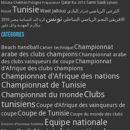
Qatar
Sami Saidi
Mouna Chebbah
Pologne
Rio 2016
Sylvain
Préparation
Tunisie
Wael Jallouz
الترجي الرياضي
النادي
Nouet
الجزائر
تونس
الافريقي
النجم الرياضي الساحلي
مصر 2016
كرة اليد النسائية
مكارم المهدية
وائل جلوز
Catégories
Championnat
Beach handball
Cahier technique
arabe des clubs champions
Championnat arabe
Championnat
des clubs vainqueurs de coupe
d'Afrique des clubs champions
Championnat d'Afrique des nations
Championnat de Tunisie
Clubs
Championnat du monde
tunisiens
Coupe d'Afrique des vainqueurs de
Coupe de Tunisie
coupe
Coupe du monde des clubs
Equipe nationale
Division d'honneur hommes