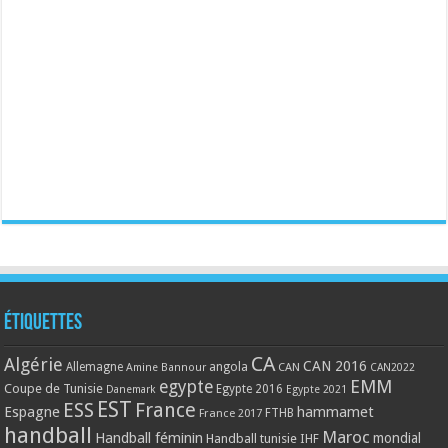
Étiquettes
CA
Algérie
CAN 2016
Allemagne
angola
CAN
Amine Bannour
CAN2022
EMM
egypte
Coupe de Tunisie
Egypte 2016
Danemark
Egypte 2021
EST
ESS
France
Espagne
hammamet
France 2017
FTHB
handball
Maroc
Handball féminin
mondial
Handball tunisie
IHF