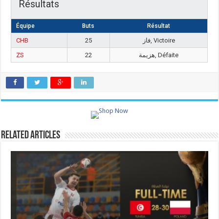
Résultats
Équipe
Buts
Résultat
CHB
25
فاز, Victoire
ZS
22
هزيمة, Défaite
Related Articles