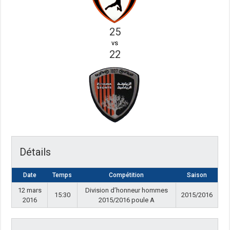
25
vs
22
Détails
Date
Temps
Compétition
Saison
12 mars
Division d’honneur hommes
15:30
2015/2016
2016
2015/2016 poule A