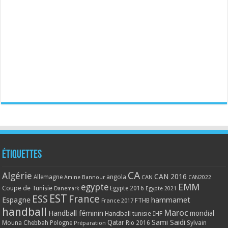
Étiquettes
CA
Algérie
CAN 2016
Allemagne
angola
CAN
Amine Bannour
CAN2022
EMM
egypte
Coupe de Tunisie
Egypte 2016
Danemark
Egypte 2021
EST
ESS
France
Espagne
hammamet
France 2017
FTHB
handball
Maroc
Handball féminin
mondial
Handball tunisie
IHF
Qatar
Sami Saidi
Mouna Chebbah
Pologne
Rio 2016
Sylvain
Préparation