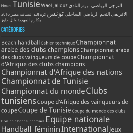
Tunisie
Wael Jallouz
الترجي الرياضي
النادي
Nouet
الجزائر
تونس
الافريقي
النجم الرياضي الساحلي
مصر 2016
كرة اليد النسائية
مكارم المهدية
وائل جلوز
Catégories
Championnat
Beach handball
Cahier technique
arabe des clubs champions
Championnat arabe
Championnat
des clubs vainqueurs de coupe
d'Afrique des clubs champions
Championnat d'Afrique des nations
Championnat de Tunisie
Clubs
Championnat du monde
tunisiens
Coupe d'Afrique des vainqueurs de
Coupe de Tunisie
coupe
Coupe du monde des clubs
Equipe nationale
Division d'honneur hommes
International
Handball féminin
Jeux