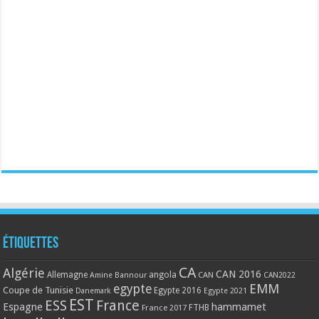
Étiquettes
CA
Algérie
CAN 2016
Allemagne
angola
CAN
Amine Bannour
CAN2022
EMM
egypte
Coupe de Tunisie
Egypte 2016
Danemark
Egypte 2021
EST
ESS
France
Espagne
hammamet
France 2017
FTHB