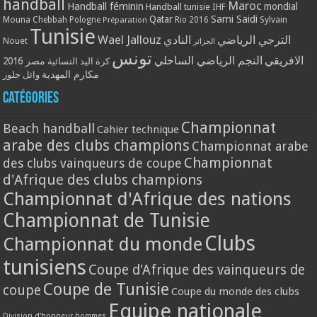
handball
Maroc
Handball féminin
mondial
Handball tunisie
IHF
Qatar
Sami Saidi
Mouna Chebbah
Pologne
Rio 2016
Sylvain
Préparation
Tunisie
Wael Jallouz
الترجي الرياضي
النادي
Nouet
الجزائر
تونس
الافريقي
النجم الرياضي الساحلي
مصر 2016
كرة اليد النسائية
مكارم المهدية
وائل جلوز
Catégories
Championnat
Beach handball
Cahier technique
arabe des clubs champions
Championnat arabe
Championnat
des clubs vainqueurs de coupe
d'Afrique des clubs champions
Championnat d'Afrique des nations
Championnat de Tunisie
Clubs
Championnat du monde
tunisiens
Coupe d'Afrique des vainqueurs de
Coupe de Tunisie
coupe
Coupe du monde des clubs
Equipe nationale
Division d'honneur hommes