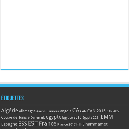
Étiquettes
CA
Algérie
CAN 2016
Allemagne
angola
CAN
Amine Bannour
CAN2022
EMM
egypte
Coupe de Tunisie
Egypte 2016
Danemark
Egypte 2021
EST
ESS
France
Espagne
hammamet
France 2017
FTHB