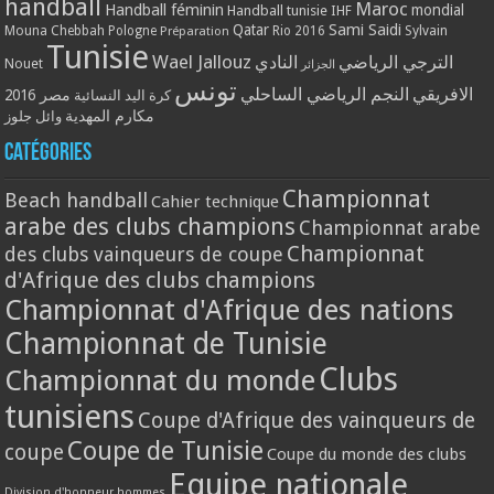
handball
Maroc
Handball féminin
mondial
Handball tunisie
IHF
Qatar
Sami Saidi
Mouna Chebbah
Pologne
Rio 2016
Sylvain
Préparation
Tunisie
Wael Jallouz
الترجي الرياضي
النادي
Nouet
الجزائر
تونس
الافريقي
النجم الرياضي الساحلي
مصر 2016
كرة اليد النسائية
مكارم المهدية
وائل جلوز
Catégories
Championnat
Beach handball
Cahier technique
arabe des clubs champions
Championnat arabe
Championnat
des clubs vainqueurs de coupe
d'Afrique des clubs champions
Championnat d'Afrique des nations
Championnat de Tunisie
Clubs
Championnat du monde
tunisiens
Coupe d'Afrique des vainqueurs de
Coupe de Tunisie
coupe
Coupe du monde des clubs
Equipe nationale
Division d'honneur hommes