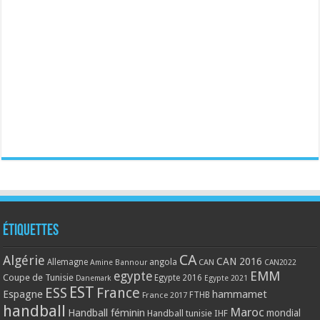
Étiquettes
CA
Algérie
CAN 2016
Allemagne
angola
CAN
Amine Bannour
CAN2022
EMM
egypte
Coupe de Tunisie
Egypte 2016
Danemark
Egypte 2021
EST
ESS
France
Espagne
hammamet
France 2017
FTHB
handball
Maroc
Handball féminin
mondial
Handball tunisie
IHF