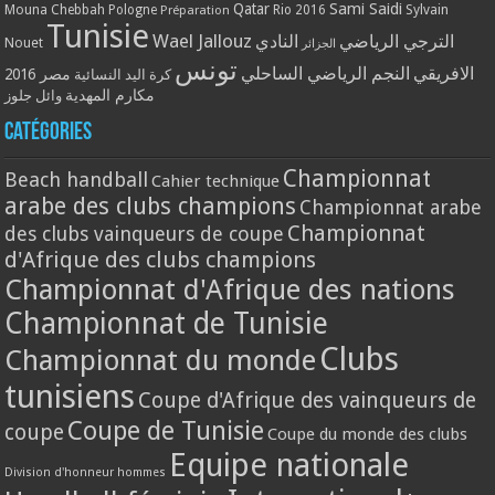
Qatar
Sami Saidi
Mouna Chebbah
Pologne
Rio 2016
Sylvain
Préparation
Tunisie
Wael Jallouz
الترجي الرياضي
النادي
Nouet
الجزائر
تونس
الافريقي
النجم الرياضي الساحلي
مصر 2016
كرة اليد النسائية
مكارم المهدية
وائل جلوز
Catégories
Championnat
Beach handball
Cahier technique
arabe des clubs champions
Championnat arabe
Championnat
des clubs vainqueurs de coupe
d'Afrique des clubs champions
Championnat d'Afrique des nations
Championnat de Tunisie
Clubs
Championnat du monde
tunisiens
Coupe d'Afrique des vainqueurs de
Coupe de Tunisie
coupe
Coupe du monde des clubs
Equipe nationale
Division d'honneur hommes