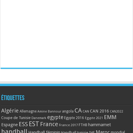
Étiquettes
CA
Algérie
CAN 2016
Allemagne
angola
CAN
Amine Bannour
CAN2022
EMM
egypte
Coupe de Tunisie
Egypte 2016
Danemark
Egypte 2021
EST
ESS
France
Espagne
hammamet
France 2017
FTHB
handball
Maroc
Handball féminin
mondial
Handball tunisie
IHF