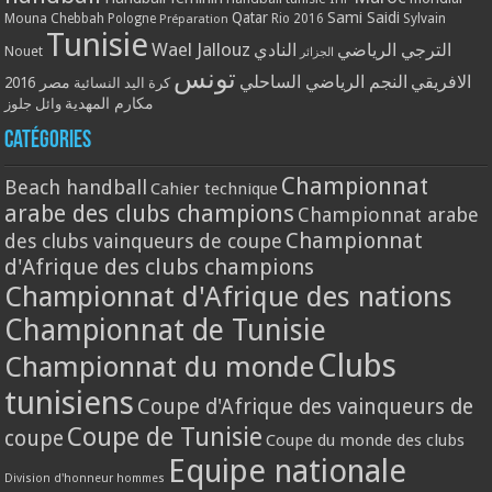
Qatar
Sami Saidi
Mouna Chebbah
Pologne
Rio 2016
Sylvain
Préparation
Tunisie
Wael Jallouz
الترجي الرياضي
النادي
Nouet
الجزائر
تونس
الافريقي
النجم الرياضي الساحلي
مصر 2016
كرة اليد النسائية
مكارم المهدية
وائل جلوز
Catégories
Championnat
Beach handball
Cahier technique
arabe des clubs champions
Championnat arabe
Championnat
des clubs vainqueurs de coupe
d'Afrique des clubs champions
Championnat d'Afrique des nations
Championnat de Tunisie
Clubs
Championnat du monde
tunisiens
Coupe d'Afrique des vainqueurs de
Coupe de Tunisie
coupe
Coupe du monde des clubs
Equipe nationale
Division d'honneur hommes