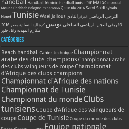
handball
Maroc
Handball féminin
mondial
Handball tunisie
IHF
Qatar
Sami Saidi
Mouna Chebbah
Pologne
Rio 2016
Sylvain
Préparation
Tunisie
Wael Jallouz
الترجي الرياضي
النادي
Nouet
الجزائر
تونس
الافريقي
النجم الرياضي الساحلي
مصر 2016
كرة اليد النسائية
مكارم المهدية
وائل جلوز
Catégories
Championnat
Beach handball
Cahier technique
arabe des clubs champions
Championnat arabe
Championnat
des clubs vainqueurs de coupe
d'Afrique des clubs champions
Championnat d'Afrique des nations
Championnat de Tunisie
Clubs
Championnat du monde
tunisiens
Coupe d'Afrique des vainqueurs de
Coupe de Tunisie
coupe
Coupe du monde des clubs
Equipe nationale
Division d'honneur hommes