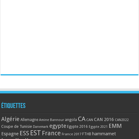
Étiquettes
CA
Algérie
CAN 2016
Allemagne
angola
CAN
Amine Bannour
CAN2022
EMM
egypte
Coupe de Tunisie
Egypte 2016
Danemark
Egypte 2021
EST
ESS
France
Espagne
hammamet
France 2017
FTHB