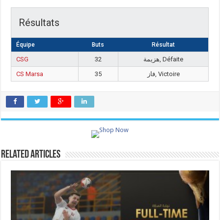
Résultats
Équipe
Buts
Résultat
CSG
32
هزيمة, Défaite
CS Marsa
35
فاز, Victoire
Related Articles