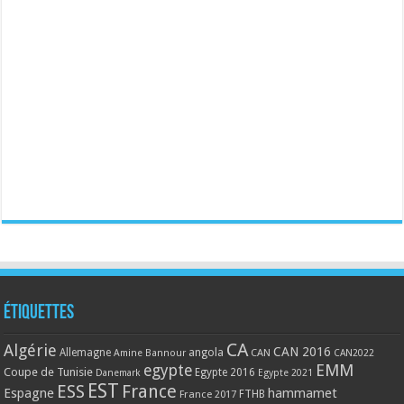
Étiquettes
CA
Algérie
CAN 2016
Allemagne
angola
CAN
Amine Bannour
CAN2022
EMM
egypte
Coupe de Tunisie
Egypte 2016
Danemark
Egypte 2021
EST
ESS
France
Espagne
hammamet
France 2017
FTHB