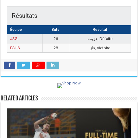
Résultats
Équipe
Buts
Résultat
JSG
26
هزيمة, Défaite
ESHS
28
فاز, Victoire
Related Articles