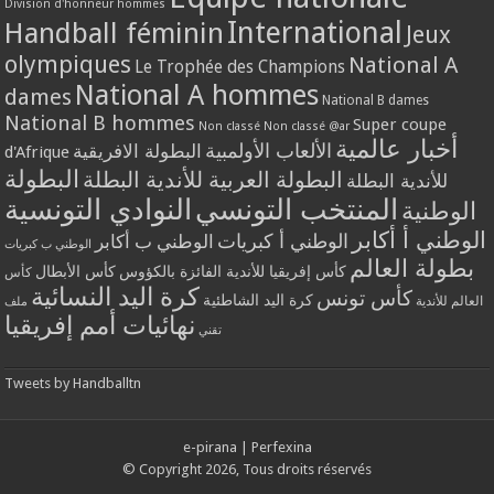
Division d'honneur hommes
International
Handball féminin
Jeux
olympiques
National A
Le Trophée des Champions
National A hommes
dames
National B dames
National B hommes
Super coupe
Non classé
Non classé @ar
أخبار عالمية
الألعاب الأولمبية
البطولة الافريقية
d'Afrique
البطولة
البطولة العربية للأندية البطلة
للأندية البطلة
المنتخب التونسي
النوادي التونسية
الوطنية
الوطني أ أكابر
الوطني أ كبريات
الوطني ب أكابر
الوطني ب كبريات
بطولة العالم
كأس إفريقيا للأندية الفائزة بالكؤوس
كأس الأبطال
كأس
كرة اليد النسائية
كأس تونس
كرة اليد الشاطئية
العالم للأندية
ملف
نهائيات أمم إفريقيا
تقني
Tweets by Handballtn
e-pirana
|
Perfexina
© Copyright 2026, Tous droits réservés