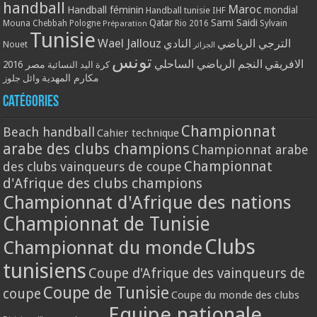
handball
Maroc
Handball féminin
mondial
Handball tunisie
IHF
Qatar
Sami Saidi
Mouna Chebbah
Pologne
Rio 2016
Sylvain
Préparation
Tunisie
Wael Jallouz
الترجي الرياضي
النادي
Nouet
الجزائر
تونس
الافريقي
النجم الرياضي الساحلي
مصر 2016
كرة اليد النسائية
مكارم المهدية
وائل جلوز
Catégories
Championnat
Beach handball
Cahier technique
arabe des clubs champions
Championnat arabe
Championnat
des clubs vainqueurs de coupe
d'Afrique des clubs champions
Championnat d'Afrique des nations
Championnat de Tunisie
Clubs
Championnat du monde
tunisiens
Coupe d'Afrique des vainqueurs de
Coupe de Tunisie
coupe
Coupe du monde des clubs
Equipe nationale