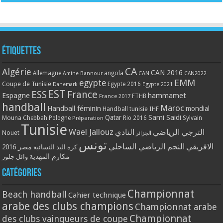
Étiquettes
CA
Algérie
CAN 2016
Allemagne
angola
CAN
Amine Bannour
CAN2022
EMM
egypte
Coupe de Tunisie
Egypte 2016
Danemark
Egypte 2021
EST
ESS
France
Espagne
hammamet
France 2017
FTHB
handball
Maroc
Handball féminin
mondial
Handball tunisie
IHF
Qatar
Sami Saidi
Mouna Chebbah
Pologne
Rio 2016
Sylvain
Préparation
Tunisie
Wael Jallouz
الترجي الرياضي
النادي
Nouet
الجزائر
تونس
الافريقي
النجم الرياضي الساحلي
مصر 2016
كرة اليد النسائية
مكارم المهدية
وائل جلوز
Catégories
Championnat
Beach handball
Cahier technique
arabe des clubs champions
Championnat arabe
Championnat
des clubs vainqueurs de coupe