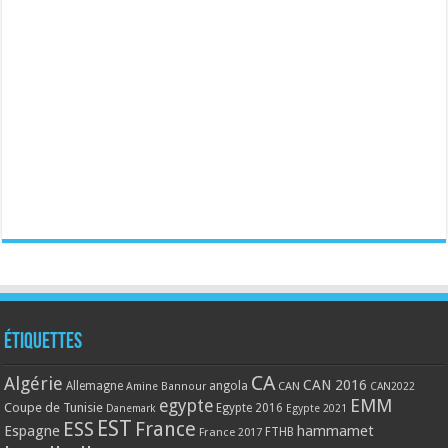
Étiquettes
CA
Algérie
CAN 2016
Allemagne
angola
CAN
Amine Bannour
CAN2022
EMM
egypte
Coupe de Tunisie
Egypte 2016
Danemark
Egypte 2021
EST
ESS
France
Espagne
hammamet
France 2017
FTHB