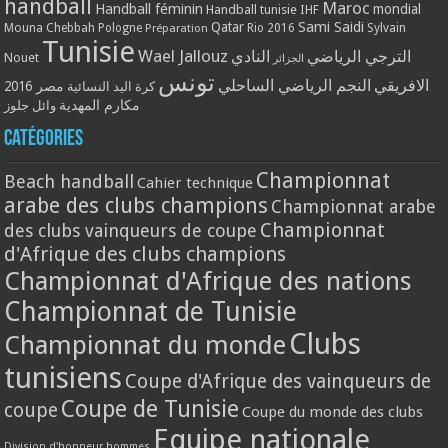
handball
Maroc
Handball féminin
mondial
Handball tunisie
IHF
Qatar
Sami Saidi
Mouna Chebbah
Pologne
Rio 2016
Sylvain
Préparation
Tunisie
Wael Jallouz
الترجي الرياضي
النادي
Nouet
الجزائر
تونس
الافريقي
النجم الرياضي الساحلي
مصر 2016
كرة اليد النسائية
مكارم المهدية
وائل جلوز
Catégories
Championnat
Beach handball
Cahier technique
arabe des clubs champions
Championnat arabe
Championnat
des clubs vainqueurs de coupe
d'Afrique des clubs champions
Championnat d'Afrique des nations
Championnat de Tunisie
Clubs
Championnat du monde
tunisiens
Coupe d'Afrique des vainqueurs de
Coupe de Tunisie
coupe
Coupe du monde des clubs
Equipe nationale
Division d'honneur hommes