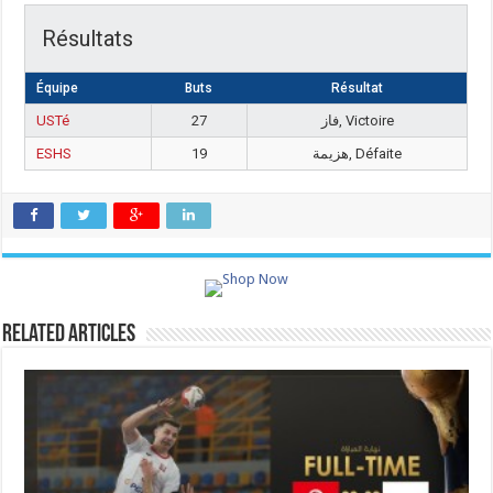
Résultats
Équipe
Buts
Résultat
USTé
27
فاز, Victoire
ESHS
19
هزيمة, Défaite
Related Articles