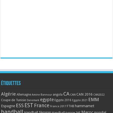
Étiquettes
CA
Algérie
CAN 2016
Allemagne
angola
CAN
Amine Bannour
CAN2022
EMM
egypte
Coupe de Tunisie
Egypte 2016
Danemark
Egypte 2021
EST
ESS
France
Espagne
hammamet
France 2017
FTHB
handball
Maroc
Handball féminin
mondial
Handball tunisie
IHF