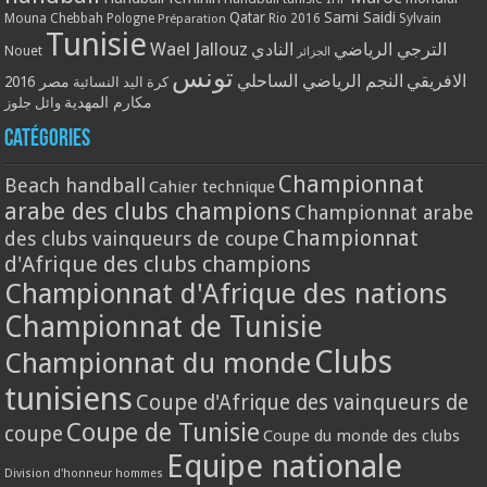
Qatar
Sami Saidi
Mouna Chebbah
Pologne
Rio 2016
Sylvain
Préparation
Tunisie
Wael Jallouz
الترجي الرياضي
النادي
Nouet
الجزائر
تونس
الافريقي
النجم الرياضي الساحلي
مصر 2016
كرة اليد النسائية
مكارم المهدية
وائل جلوز
Catégories
Championnat
Beach handball
Cahier technique
arabe des clubs champions
Championnat arabe
Championnat
des clubs vainqueurs de coupe
d'Afrique des clubs champions
Championnat d'Afrique des nations
Championnat de Tunisie
Clubs
Championnat du monde
tunisiens
Coupe d'Afrique des vainqueurs de
Coupe de Tunisie
coupe
Coupe du monde des clubs
Equipe nationale
Division d'honneur hommes