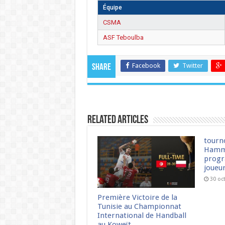
Équipe
CSMA
ASF Teboulba
Facebook
Twitter
Share
Related Articles
tourn
Hamm
progr
joueu
30 oc
Première Victoire de la
Tunisie au Championnat
International de Handball
au Koweït