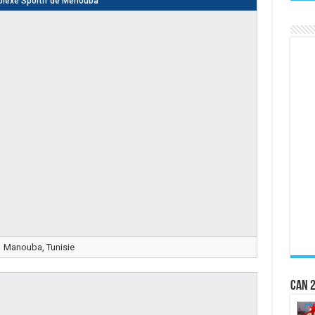
lexe Sportif de Menouba
Manouba, Tunisie
CAN 2