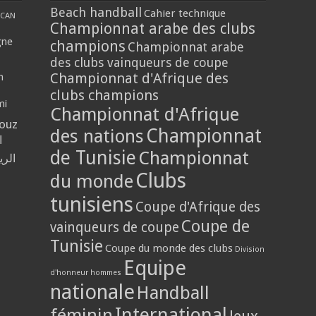
Beach handball
Cahier technique
CAN
Championnat arabe des clubs
gne
champions
Championnat arabe
des clubs vainqueurs de coupe
Championnat d'Afrique des
n
clubs champions
mi
Championnat d'Afrique
louz
Championnat
des nations
ا
de Tunisie
Championnat
الر
Clubs
du monde
tunisiens
Coupe d'Afrique des
Coupe de
vainqueurs de coupe
Tunisie
Coupe du monde des clubs
Division
Equipe
d'honneur hommes
nationale
Handball
International
féminin