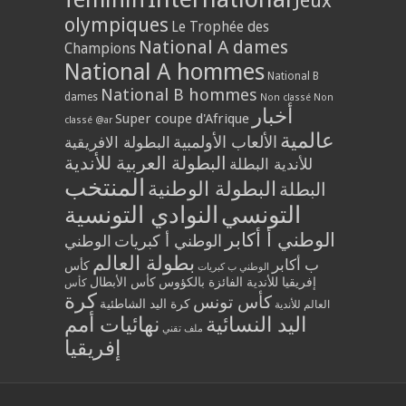
Jeux
olympiques
Le Trophée des
National A dames
Champions
National A hommes
National B
National B hommes
dames
Non classé
Non
أخبار
Super coupe d'Afrique
classé @ar
عالمية
الألعاب الأولمبية
البطولة الافريقية
البطولة العربية للأندية
للأندية البطلة
المنتخب
البطولة الوطنية
البطلة
التونسي
النوادي التونسية
الوطني أ أكابر
الوطني أ كبريات
الوطني
بطولة العالم
ب أكابر
كأس
الوطني ب كبريات
إفريقيا للأندية الفائزة بالكؤوس
كأس الأبطال
كأس
كرة
كأس تونس
كرة اليد الشاطئية
العالم للأندية
اليد النسائية
نهائيات أمم
ملف تقني
إفريقيا