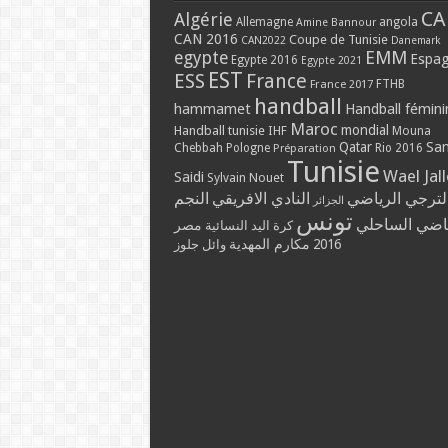
CA
Algérie
Allemagne
angola
Amine Bannour
CAN 2016
Coupe de Tunisie
CAN2022
Danemark
EMM
egypte
Espa
Egypte 2016
Egypte 2021
EST
ESS
France
France 2017
FTHB
handball
hammamet
Handball fémini
Maroc
mondial
Handball tunisie
IHF
Mouna
Qatar
Sa
Chebbah
Pologne
Rio 2016
Préparation
Tunisie
Wael Jal
Saidi
Sylvain Nouet
لترجي الرياضي
النادي الافريقي
النجم
الجزائر
تونس
ياضي الساحلي
مصر
كرة اليد النسائية
مكارم المهدية
2016
وائل جلوز