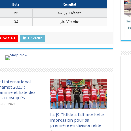
Buts
Résultat
22
هزيمة, Défaite
34
فاز, Victoire
Google +
LinkedIn
oi international
amet 2023 :
amme et liste des
rs convoqués
tobre 2023
La JS Chihia a fait une belle
impression pour sa
première en division élite