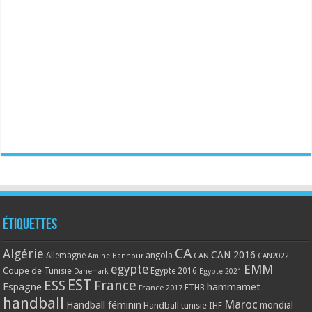
Étiquettes
CA
Algérie
CAN 2016
Allemagne
angola
CAN
Amine Bannour
CAN2022
EMM
egypte
Coupe de Tunisie
Egypte 2016
Danemark
Egypte 2021
EST
ESS
France
Espagne
hammamet
France 2017
FTHB
handball
Maroc
Handball féminin
mondial
Handball tunisie
IHF