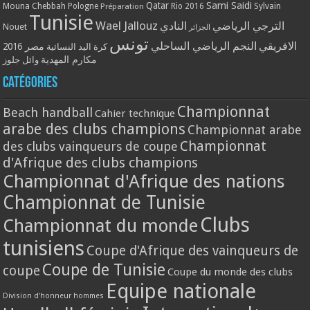
Qatar
Sami Saidi
Mouna Chebbah
Pologne
Rio 2016
Sylvain
Préparation
Tunisie
Wael Jallouz
الترجي الرياضي
النادي
Nouet
الجزائر
تونس
الافريقي
النجم الرياضي الساحلي
مصر 2016
كرة اليد النسائية
مكارم المهدية
وائل جلوز
Catégories
Championnat
Beach handball
Cahier technique
arabe des clubs champions
Championnat arabe
Championnat
des clubs vainqueurs de coupe
d'Afrique des clubs champions
Championnat d'Afrique des nations
Championnat de Tunisie
Clubs
Championnat du monde
tunisiens
Coupe d'Afrique des vainqueurs de
Coupe de Tunisie
coupe
Coupe du monde des clubs
Equipe nationale
Division d'honneur hommes