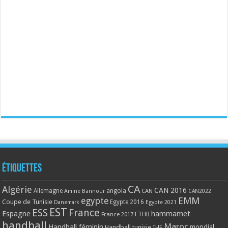
Étiquettes
CA
Algérie
CAN 2016
Allemagne
angola
CAN
Amine Bannour
CAN2022
EMM
egypte
Coupe de Tunisie
Egypte 2016
Danemark
Egypte 2021
EST
ESS
France
Espagne
hammamet
France 2017
FTHB
handball
Maroc
Handball féminin
mondial
Handball tunisie
IHF