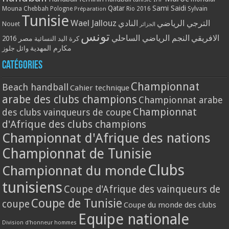
Qatar
Sami Saidi
Mouna Chebbah
Pologne
Rio 2016
Sylvain
Préparation
Tunisie
Wael Jallouz
الترجي الرياضي
النادي
Nouet
الجزائر
تونس
الافريقي
النجم الرياضي الساحلي
مصر 2016
كرة اليد النسائية
مكارم المهدية
وائل جلوز
Catégories
Championnat
Beach handball
Cahier technique
arabe des clubs champions
Championnat arabe
Championnat
des clubs vainqueurs de coupe
d'Afrique des clubs champions
Championnat d'Afrique des nations
Championnat de Tunisie
Clubs
Championnat du monde
tunisiens
Coupe d'Afrique des vainqueurs de
Coupe de Tunisie
coupe
Coupe du monde des clubs
Equipe nationale
Division d'honneur hommes