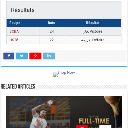
Résultats
Équipe
Buts
Résultat
SCBA
24
فاز, Victoire
USTé
22
هزيمة, Défaite
Related Articles