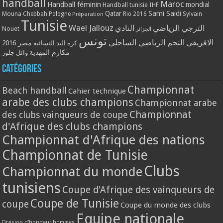
handball
Maroc
Handball féminin
mondial
Handball tunisie
IHF
Qatar
Sami Saidi
Mouna Chebbah
Pologne
Rio 2016
Sylvain
Préparation
Tunisie
Wael Jallouz
الترجي الرياضي
النادي
Nouet
الجزائر
تونس
الافريقي
النجم الرياضي الساحلي
مصر 2016
كرة اليد النسائية
مكارم المهدية
وائل جلوز
Catégories
Championnat
Beach handball
Cahier technique
arabe des clubs champions
Championnat arabe
Championnat
des clubs vainqueurs de coupe
d'Afrique des clubs champions
Championnat d'Afrique des nations
Championnat de Tunisie
Clubs
Championnat du monde
tunisiens
Coupe d'Afrique des vainqueurs de
Coupe de Tunisie
coupe
Coupe du monde des clubs
Equipe nationale
Division d'honneur hommes