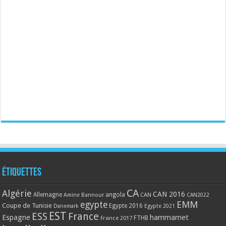
Étiquettes
CA
Algérie
CAN 2016
Allemagne
angola
CAN
Amine Bannour
CAN2022
EMM
egypte
Coupe de Tunisie
Egypte 2016
Danemark
Egypte 2021
EST
ESS
France
Espagne
hammamet
France 2017
FTHB