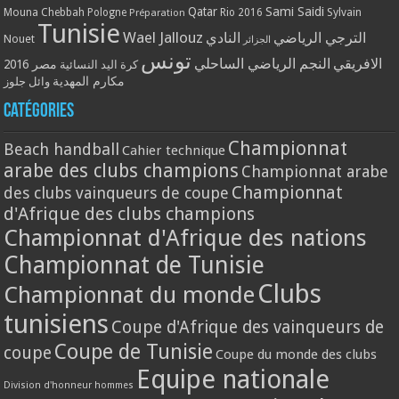
Qatar
Sami Saidi
Mouna Chebbah
Pologne
Rio 2016
Sylvain
Préparation
Tunisie
Wael Jallouz
الترجي الرياضي
النادي
Nouet
الجزائر
تونس
الافريقي
النجم الرياضي الساحلي
مصر 2016
كرة اليد النسائية
مكارم المهدية
وائل جلوز
Catégories
Championnat
Beach handball
Cahier technique
arabe des clubs champions
Championnat arabe
Championnat
des clubs vainqueurs de coupe
d'Afrique des clubs champions
Championnat d'Afrique des nations
Championnat de Tunisie
Clubs
Championnat du monde
tunisiens
Coupe d'Afrique des vainqueurs de
Coupe de Tunisie
coupe
Coupe du monde des clubs
Equipe nationale
Division d'honneur hommes