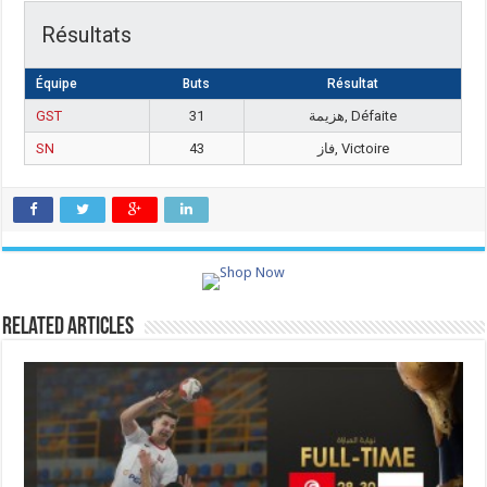
Résultats
Équipe
Buts
Résultat
GST
31
هزيمة, Défaite
SN
43
فاز, Victoire
Related Articles