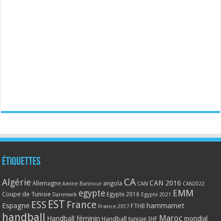
Étiquettes
CA
Algérie
CAN 2016
Allemagne
angola
CAN
Amine Bannour
CAN2022
EMM
egypte
Coupe de Tunisie
Egypte 2016
Danemark
Egypte 2021
EST
ESS
France
Espagne
hammamet
France 2017
FTHB
handball
Maroc
Handball féminin
mondial
Handball tunisie
IHF