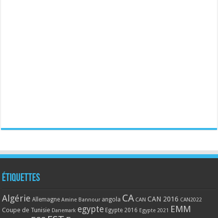
Étiquettes
CA
Algérie
CAN 2016
Allemagne
angola
CAN
Amine Bannour
CAN2022
EMM
egypte
Coupe de Tunisie
Egypte 2016
Danemark
Egypte 2021