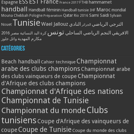
EST
ESS
France
Espagne
hammamet
France 2017
FTHB
handball
Maroc
Handball féminin
mondial
Handball tunisie
IHF
Qatar
Sami Saidi
Mouna Chebbah
Pologne
Rio 2016
Sylvain
Préparation
Tunisie
Wael Jallouz
الترجي الرياضي
النادي
Nouet
الجزائر
تونس
الافريقي
النجم الرياضي الساحلي
مصر 2016
كرة اليد النسائية
مكارم المهدية
وائل جلوز
Catégories
Championnat
Beach handball
Cahier technique
arabe des clubs champions
Championnat arabe
Championnat
des clubs vainqueurs de coupe
d'Afrique des clubs champions
Championnat d'Afrique des nations
Championnat de Tunisie
Clubs
Championnat du monde
tunisiens
Coupe d'Afrique des vainqueurs de
Coupe de Tunisie
coupe
Coupe du monde des clubs