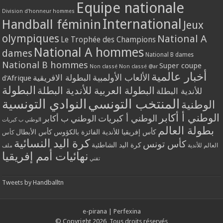
Equipe nationale
Division d'honneur hommes
International
Handball féminin
Jeux
olympiques
National A
Le Trophée des Champions
National A hommes
dames
National B dames
National B hommes
Super coupe
Non classé
Non classé @ar
أخبار عالمية
الألعاب الأولمبية
البطولة الافريقية
d'Afrique
البطولة
البطولة العربية للأندية البطلة
للأندية البطلة
المنتخب التونسي
النوادي التونسية
الوطنية
الوطني أ أكابر
الوطني أ كبريات
الوطني ب أكابر
الوطني ب كبريات
بطولة العالم
كأس إفريقيا للأندية الفائزة بالكؤوس
كأس الأبطال
كأس
كرة اليد النسائية
كأس تونس
كرة اليد الشاطئية
العالم للأندية
ملف
نهائيات أمم إفريقيا
تقني
Tweets by Handballtn
e-pirana
|
Perfexina
© Copyright 2026, Tous droits réservés