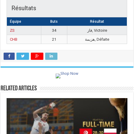
Résultats
Équipe
Buts
Résultat
ZS
34
فاز, Victoire
CHB
21
هزيمة, Défaite
Related Articles