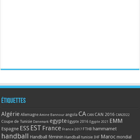
Étiquettes
CA
Algérie
CAN 2016
Allemagne
angola
CAN
Amine Bannour
CAN2022
EMM
egypte
Coupe de Tunisie
Egypte 2016
Danemark
Egypte 2021
EST
ESS
France
Espagne
hammamet
France 2017
FTHB
handball
Maroc
Handball féminin
mondial
Handball tunisie
IHF