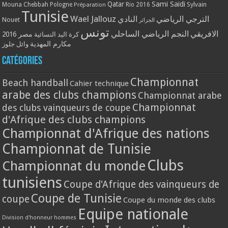
Qatar
Sami Saidi
Mouna Chebbah
Pologne
Rio 2016
Sylvain
Préparation
Tunisie
Wael Jallouz
الترجي الرياضي
النادي
Nouet
الجزائر
تونس
الافريقي
النجم الرياضي الساحلي
مصر 2016
كرة اليد النسائية
مكارم المهدية
وائل جلوز
Catégories
Championnat
Beach handball
Cahier technique
arabe des clubs champions
Championnat arabe
Championnat
des clubs vainqueurs de coupe
d'Afrique des clubs champions
Championnat d'Afrique des nations
Championnat de Tunisie
Clubs
Championnat du monde
tunisiens
Coupe d'Afrique des vainqueurs de
Coupe de Tunisie
coupe
Coupe du monde des clubs
Equipe nationale
Division d'honneur hommes