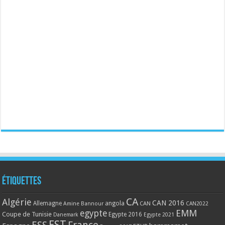
Étiquettes
CA
Algérie
CAN 2016
Allemagne
angola
CAN
Amine Bannour
CAN2022
EMM
egypte
Coupe de Tunisie
Egypte 2016
Danemark
Egypte 2021
EST