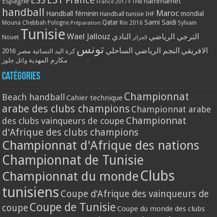
ESS
France
Espagne
hammamet
France 2017
FTHB
handball
Maroc
Handball féminin
mondial
Handball tunisie
IHF
Qatar
Sami Saidi
Mouna Chebbah
Pologne
Rio 2016
Sylvain
Préparation
Tunisie
Wael Jallouz
الترجي الرياضي
النادي
Nouet
الجزائر
تونس
الافريقي
النجم الرياضي الساحلي
مصر 2016
كرة اليد النسائية
مكارم المهدية
وائل جلوز
Catégories
Championnat
Beach handball
Cahier technique
arabe des clubs champions
Championnat arabe
Championnat
des clubs vainqueurs de coupe
d'Afrique des clubs champions
Championnat d'Afrique des nations
Championnat de Tunisie
Clubs
Championnat du monde
tunisiens
Coupe d'Afrique des vainqueurs de
Coupe de Tunisie
coupe
Coupe du monde des clubs