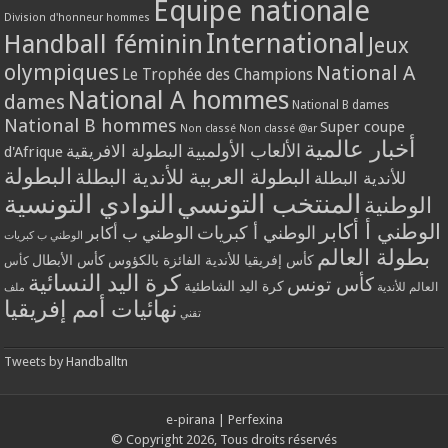
Equipe nationale
Division d'honneur hommes
International
Handball féminin
Jeux
olympiques
National A
Le Trophée des Champions
National A hommes
dames
National B dames
National B hommes
Super coupe
Non classé
Non classé @ar
أخبار عالمية
الألعاب الأولمبية
البطولة الافريقية
d'Afrique
البطولة
البطولة العربية للأندية البطلة
للأندية البطلة
المنتخب التونسي
النوادي التونسية
الوطنية
الوطني أ أكابر
الوطني أ كبريات
الوطني ب أكابر
الوطني ب كبريات
بطولة العالم
كأس إفريقيا للأندية الفائزة بالكؤوس
كأس الأبطال
كأس
كرة اليد النسائية
كأس تونس
كرة اليد الشاطئية
العالم للأندية
ملف
نهائيات أمم إفريقيا
تقني
Tweets by Handballtn
e-pirana
|
Perfexina
© Copyright 2026, Tous droits réservés