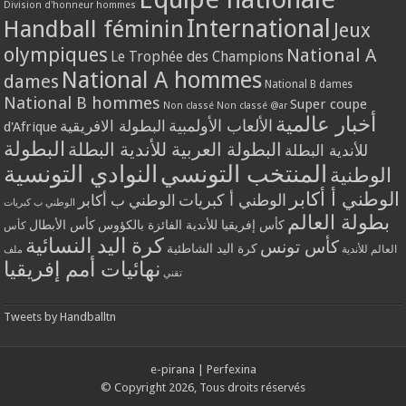
Division d'honneur hommes
International
Handball féminin
Jeux
olympiques
National A
Le Trophée des Champions
National A hommes
dames
National B dames
National B hommes
Super coupe
Non classé
Non classé @ar
أخبار عالمية
الألعاب الأولمبية
البطولة الافريقية
d'Afrique
البطولة
البطولة العربية للأندية البطلة
للأندية البطلة
المنتخب التونسي
النوادي التونسية
الوطنية
الوطني أ أكابر
الوطني أ كبريات
الوطني ب أكابر
الوطني ب كبريات
بطولة العالم
كأس إفريقيا للأندية الفائزة بالكؤوس
كأس الأبطال
كأس
كرة اليد النسائية
كأس تونس
كرة اليد الشاطئية
العالم للأندية
ملف
نهائيات أمم إفريقيا
تقني
Tweets by Handballtn
e-pirana
|
Perfexina
© Copyright 2026, Tous droits réservés