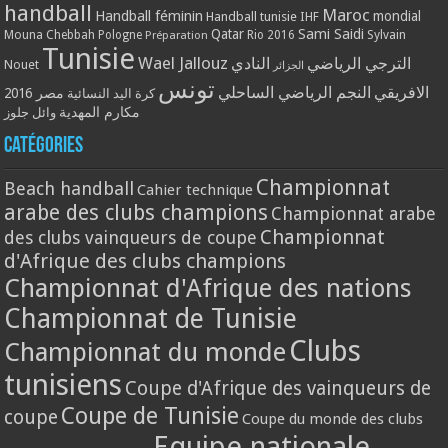
handball
Maroc
Handball féminin
mondial
Handball tunisie
IHF
Qatar
Sami Saidi
Mouna Chebbah
Pologne
Rio 2016
Sylvain
Préparation
Tunisie
Wael Jallouz
الترجي الرياضي
النادي
Nouet
الجزائر
تونس
الافريقي
النجم الرياضي الساحلي
مصر 2016
كرة اليد النسائية
مكارم المهدية
وائل جلوز
Catégories
Championnat
Beach handball
Cahier technique
arabe des clubs champions
Championnat arabe
Championnat
des clubs vainqueurs de coupe
d'Afrique des clubs champions
Championnat d'Afrique des nations
Championnat de Tunisie
Clubs
Championnat du monde
tunisiens
Coupe d'Afrique des vainqueurs de
Coupe de Tunisie
coupe
Coupe du monde des clubs
Equipe nationale