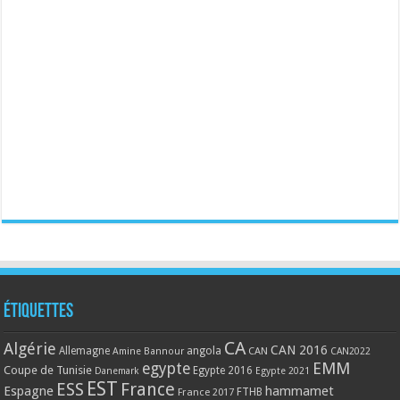
Étiquettes
CA
Algérie
CAN 2016
Allemagne
angola
CAN
Amine Bannour
CAN2022
EMM
egypte
Coupe de Tunisie
Egypte 2016
Danemark
Egypte 2021
EST
ESS
France
Espagne
hammamet
France 2017
FTHB