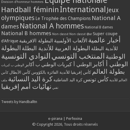
Division d'honneur hommes
International
Handball féminin
Jeux
olympiques
National A
Le Trophée des Champions
National A hommes
dames
National B dames
National B hommes
Super coupe
Non classé
Non classé @ar
أخبار عالمية
الألعاب الأولمبية
البطولة الافريقية
d'Afrique
البطولة
البطولة العربية للأندية البطلة
للأندية البطلة
المنتخب التونسي
النوادي التونسية
الوطنية
الوطني أ أكابر
الوطني أ كبريات
الوطني ب أكابر
الوطني ب كبريات
بطولة العالم
كأس إفريقيا للأندية الفائزة بالكؤوس
كأس الأبطال
كأس
كرة اليد النسائية
كأس تونس
كرة اليد الشاطئية
العالم للأندية
ملف
نهائيات أمم إفريقيا
تقني
Tweets by Handballtn
e-pirana
|
Perfexina
© Copyright 2026, Tous droits réservés