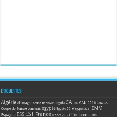
Étiquettes
CA
Algérie
CAN 2016
Allemagne
angola
CAN
Amine Bannour
CAN2022
EMM
egypte
Coupe de Tunisie
Egypte 2016
Danemark
Egypte 2021
EST
ESS
France
Espagne
hammamet
France 2017
FTHB