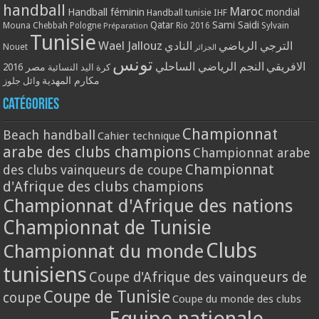
handball
Maroc
Handball féminin
mondial
Handball tunisie
IHF
Qatar
Sami Saidi
Mouna Chebbah
Pologne
Rio 2016
Sylvain
Préparation
Tunisie
Wael Jallouz
الترجي الرياضي
النادي
Nouet
الجزائر
تونس
الافريقي
النجم الرياضي الساحلي
مصر 2016
كرة اليد النسائية
مكارم المهدية
وائل جلوز
Catégories
Championnat
Beach handball
Cahier technique
arabe des clubs champions
Championnat arabe
Championnat
des clubs vainqueurs de coupe
d'Afrique des clubs champions
Championnat d'Afrique des nations
Championnat de Tunisie
Clubs
Championnat du monde
tunisiens
Coupe d'Afrique des vainqueurs de
Coupe de Tunisie
coupe
Coupe du monde des clubs
Equipe nationale