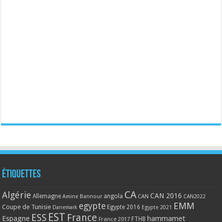
Étiquettes
CA
Algérie
CAN 2016
Allemagne
angola
CAN
Amine Bannour
CAN2022
EMM
egypte
Coupe de Tunisie
Egypte 2016
Danemark
Egypte 2021
EST
ESS
France
Espagne
hammamet
France 2017
FTHB