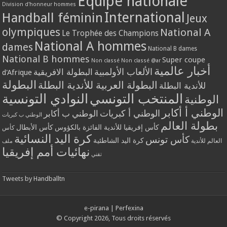
Equipe nationale
Division d'honneur hommes
International
Handball féminin
Jeux
olympiques
National A
Le Trophée des Champions
National A hommes
dames
National B dames
National B hommes
Super coupe
Non classé
Non classé @ar
أخبار عالمية
الألعاب الأولمبية
البطولة الافريقية
d'Afrique
البطولة
البطولة العربية للأندية البطلة
للأندية البطلة
المنتخب التونسي
النوادي التونسية
الوطنية
الوطني أ أكابر
الوطني أ كبريات
الوطني ب أكابر
الوطني ب كبريات
بطولة العالم
كأس إفريقيا للأندية الفائزة بالكؤوس
كأس الأبطال
كأس
كرة اليد النسائية
كأس تونس
كرة اليد الشاطئية
العالم للأندية
ملف
نهائيات أمم إفريقيا
تقني
Tweets by Handballtn
e-pirana
|
Perfexina
© Copyright 2026, Tous droits réservés