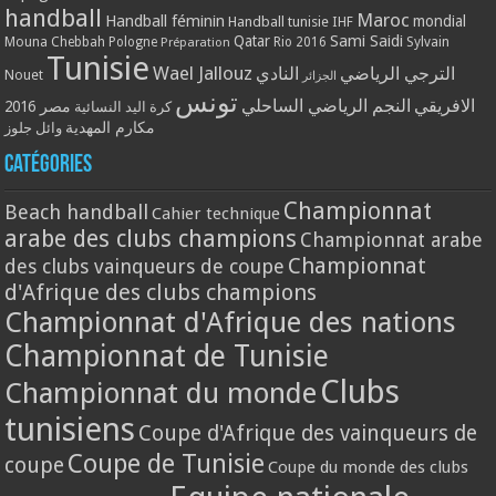
handball
Maroc
Handball féminin
mondial
Handball tunisie
IHF
Qatar
Sami Saidi
Mouna Chebbah
Pologne
Rio 2016
Sylvain
Préparation
Tunisie
Wael Jallouz
الترجي الرياضي
النادي
Nouet
الجزائر
تونس
الافريقي
النجم الرياضي الساحلي
مصر 2016
كرة اليد النسائية
مكارم المهدية
وائل جلوز
Catégories
Championnat
Beach handball
Cahier technique
arabe des clubs champions
Championnat arabe
Championnat
des clubs vainqueurs de coupe
d'Afrique des clubs champions
Championnat d'Afrique des nations
Championnat de Tunisie
Clubs
Championnat du monde
tunisiens
Coupe d'Afrique des vainqueurs de
Coupe de Tunisie
coupe
Coupe du monde des clubs