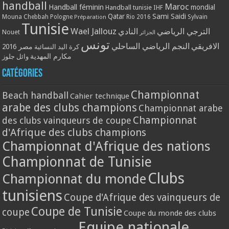
handball
Maroc
Handball féminin
mondial
Handball tunisie
IHF
Qatar
Sami Saidi
Mouna Chebbah
Pologne
Rio 2016
Sylvain
Préparation
Tunisie
Wael Jallouz
الترجي الرياضي
النادي
Nouet
الجزائر
تونس
الافريقي
النجم الرياضي الساحلي
مصر 2016
كرة اليد النسائية
مكارم المهدية
وائل جلوز
Catégories
Championnat
Beach handball
Cahier technique
arabe des clubs champions
Championnat arabe
Championnat
des clubs vainqueurs de coupe
d'Afrique des clubs champions
Championnat d'Afrique des nations
Championnat de Tunisie
Clubs
Championnat du monde
tunisiens
Coupe d'Afrique des vainqueurs de
Coupe de Tunisie
coupe
Coupe du monde des clubs
Equipe nationale