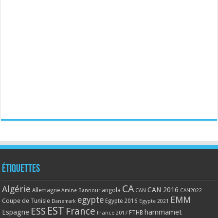
Étiquettes
CA
Algérie
CAN 2016
Allemagne
angola
CAN
Amine Bannour
CAN2022
EMM
egypte
Coupe de Tunisie
Egypte 2016
Danemark
Egypte 2021
EST
ESS
France
Espagne
hammamet
France 2017
FTHB