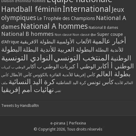
Division d'honneur hommes
International
Handball féminin
Jeux
olympiques
National A
Le Trophée des Champions
National A hommes
dames
National B dames
National B hommes
Super coupe
Non classé
Non classé @ar
أخبار عالمية
الألعاب الأولمبية
البطولة الافريقية
d'Afrique
البطولة
البطولة العربية للأندية البطلة
للأندية البطلة
المنتخب التونسي
النوادي التونسية
الوطنية
الوطني أ أكابر
الوطني أ كبريات
الوطني ب أكابر
الوطني ب كبريات
بطولة العالم
كأس إفريقيا للأندية الفائزة بالكؤوس
كأس الأبطال
كأس
كرة اليد النسائية
كأس تونس
كرة اليد الشاطئية
العالم للأندية
ملف
نهائيات أمم إفريقيا
تقني
Tweets by Handballtn
e-pirana
|
Perfexina
© Copyright 2026, Tous droits réservés