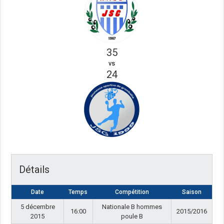
35
vs
24
Détails
Date
Temps
Compétition
Saison
5 décembre
Nationale B hommes
16:00
2015/2016
2015
poule B