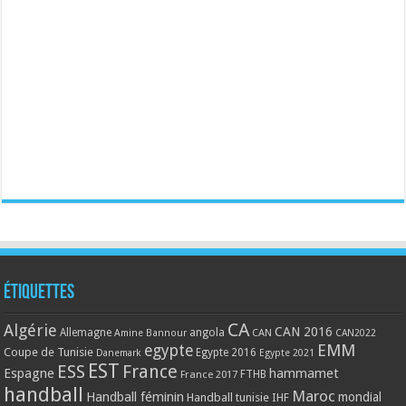
Étiquettes
CA
Algérie
CAN 2016
Allemagne
angola
CAN
Amine Bannour
CAN2022
EMM
egypte
Coupe de Tunisie
Egypte 2016
Danemark
Egypte 2021
EST
ESS
France
Espagne
hammamet
France 2017
FTHB
handball
Maroc
Handball féminin
mondial
Handball tunisie
IHF