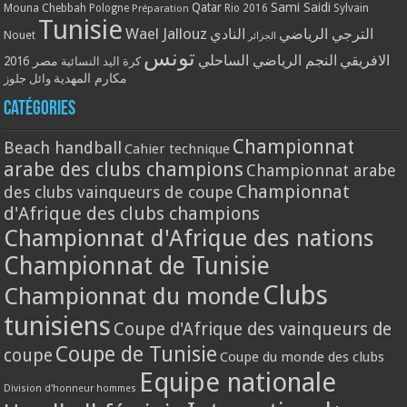
Qatar
Sami Saidi
Mouna Chebbah
Pologne
Rio 2016
Sylvain
Préparation
Tunisie
Wael Jallouz
الترجي الرياضي
النادي
Nouet
الجزائر
تونس
الافريقي
النجم الرياضي الساحلي
مصر 2016
كرة اليد النسائية
مكارم المهدية
وائل جلوز
Catégories
Championnat
Beach handball
Cahier technique
arabe des clubs champions
Championnat arabe
Championnat
des clubs vainqueurs de coupe
d'Afrique des clubs champions
Championnat d'Afrique des nations
Championnat de Tunisie
Clubs
Championnat du monde
tunisiens
Coupe d'Afrique des vainqueurs de
Coupe de Tunisie
coupe
Coupe du monde des clubs
Equipe nationale
Division d'honneur hommes