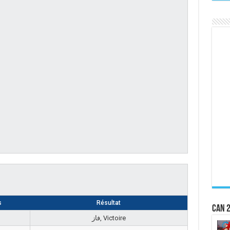
s
Résultat
CAN 2
فاز, Victoire