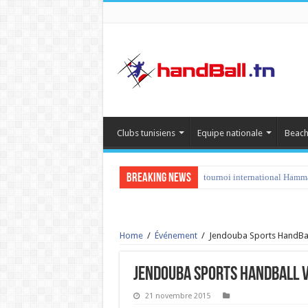
Clubs tunisiens
Equipe nationale
Beach
Breaking News
tournoi international Hamm
Home
/
Événement
/
Jendouba Sports HandBall
Jendouba Sports HandBall v
21 novembre 2015