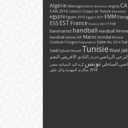
CA
Algérie
Allemagne
angola
Amine Bannour
CAN 2016
Coupe de Tunisie
CAN2022
Danemark
EMM
egypte
Espa
Egypte 2016
Egypte 2021
EST
ESS
France
France 2017
FTHB
handball
hammamet
Handball fémini
Maroc
mondial
Handball tunisie
IHF
Mouna
Qatar
Sa
Chebbah
Pologne
Rio 2016
Préparation
Tunisie
Wael Jal
Saidi
Sylvain Nouet
لترجي الرياضي
النادي الافريقي
النجم
الجزائر
تونس
ياضي الساحلي
مصر
كرة اليد النسائية
مكارم المهدية
2016
وائل جلوز