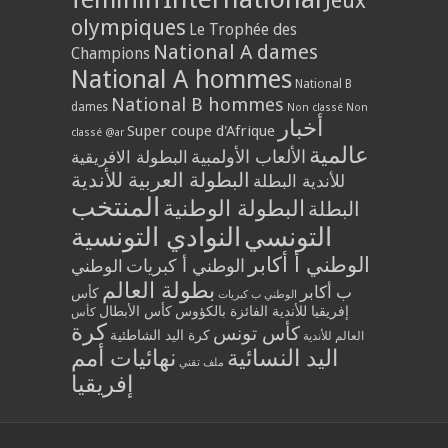
Jeux
olympiques
Le Trophée des
National A dames
Champions
National A hommes
National B
National B hommes
dames
Non classé
Non
أخبار
Super coupe d'Afrique
classé @ar
عالمية
الألعاب الأولمبية
البطولة الافريقية
البطولة العربية للأندية
للأندية البطلة
المنتخب
البطولة الوطنية
البطلة
التونسي
النوادي التونسية
الوطني أ أكابر
الوطني أ كبريات
الوطني
بطولة العالم
ب أكابر
كأس
الوطني ب كبريات
إفريقيا للأندية الفائزة بالكؤوس
كأس الأبطال
كأس
كرة
كأس تونس
كرة اليد الشاطئية
العالم للأندية
اليد النسائية
نهائيات أمم
ملف تقني
إفريقيا