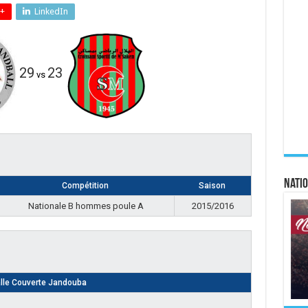
+
LinkedIn
29
23
vs
Natio
Compétition
Saison
Nationale B hommes poule A
2015/2016
lle Couverte Jandouba