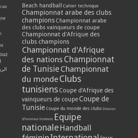
Beach handball
Cahier technique
CAN
Championnat arabe des clubs
gne
champions
Championnat arabe
des clubs vainqueurs de coupe
Championnat d'Afrique des
n
clubs champions
mi
Championnat d'Afrique
louz
Championnat
des nations
ا
de Tunisie
Championnat
الر
Clubs
du monde
tunisiens
Coupe d'Afrique des
Coupe de
vainqueurs de coupe
Tunisie
Coupe du monde des clubs
Division
Equipe
d'honneur hommes
nationale
Handball
International
féminin