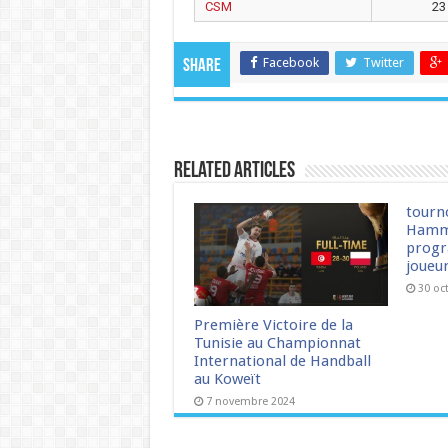
CSM
23
Facebook
Twitter
Share
Related Articles
tourn
Hamm
progr
joueu
30 oc
Première Victoire de la
Tunisie au Championnat
International de Handball
au Koweït
7 novembre 2024