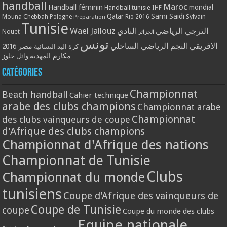
handball
Maroc
Handball féminin
mondial
Handball tunisie
IHF
Qatar
Sami Saidi
Mouna Chebbah
Pologne
Rio 2016
Sylvain
Préparation
Tunisie
Wael Jallouz
الترجي الرياضي
النادي
Nouet
الجزائر
تونس
الافريقي
النجم الرياضي الساحلي
مصر 2016
كرة اليد النسائية
مكارم المهدية
وائل جلوز
Catégories
Championnat
Beach handball
Cahier technique
arabe des clubs champions
Championnat arabe
Championnat
des clubs vainqueurs de coupe
d'Afrique des clubs champions
Championnat d'Afrique des nations
Championnat de Tunisie
Clubs
Championnat du monde
tunisiens
Coupe d'Afrique des vainqueurs de
Coupe de Tunisie
coupe
Coupe du monde des clubs
Equipe nationale