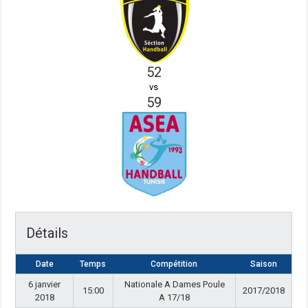
52
vs
59
Détails
Date
Temps
Compétition
Saison
6 janvier
Nationale A Dames Poule
15:00
2017/2018
2018
A 17/18