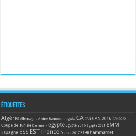
Étiquettes
CA
Algérie
CAN 2016
Allemagne
angola
CAN
Amine Bannour
CAN2022
EMM
egypte
Coupe de Tunisie
Egypte 2016
Danemark
Egypte 2021
EST
ESS
France
Espagne
hammamet
France 2017
FTHB