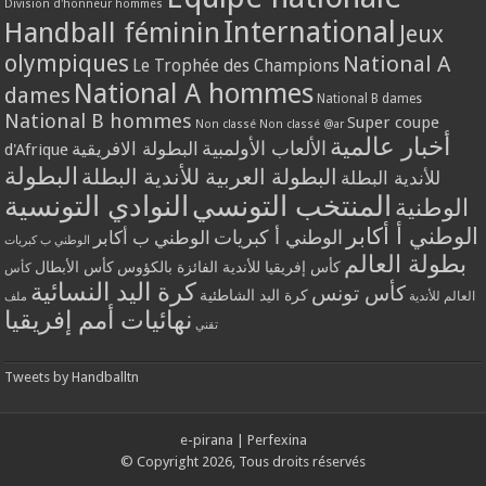
Division d'honneur hommes
International
Handball féminin
Jeux
olympiques
National A
Le Trophée des Champions
National A hommes
dames
National B dames
National B hommes
Super coupe
Non classé
Non classé @ar
أخبار عالمية
الألعاب الأولمبية
البطولة الافريقية
d'Afrique
البطولة
البطولة العربية للأندية البطلة
للأندية البطلة
المنتخب التونسي
النوادي التونسية
الوطنية
الوطني أ أكابر
الوطني أ كبريات
الوطني ب أكابر
الوطني ب كبريات
بطولة العالم
كأس إفريقيا للأندية الفائزة بالكؤوس
كأس الأبطال
كأس
كرة اليد النسائية
كأس تونس
كرة اليد الشاطئية
العالم للأندية
ملف
نهائيات أمم إفريقيا
تقني
Tweets by Handballtn
e-pirana
|
Perfexina
© Copyright 2026, Tous droits réservés