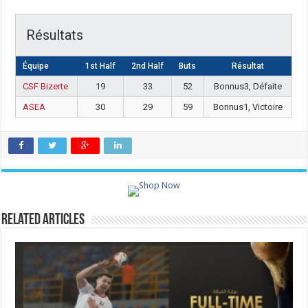
Résultats
Équipe
1st Half
2nd Half
Buts
Résultat
CSF Bizerte
19
33
52
Bonnus3, Défaite
ASEA
30
29
59
Bonnus1, Victoire
Related Articles