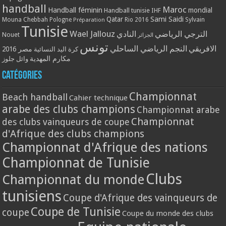
handball
Maroc
Handball féminin
mondial
Handball tunisie
IHF
Qatar
Sami Saidi
Mouna Chebbah
Pologne
Rio 2016
Sylvain
Préparation
Tunisie
Wael Jallouz
الترجي الرياضي
النادي
Nouet
الجزائر
تونس
الافريقي
النجم الرياضي الساحلي
مصر 2016
كرة اليد النسائية
مكارم المهدية
وائل جلوز
Catégories
Championnat
Beach handball
Cahier technique
arabe des clubs champions
Championnat arabe
Championnat
des clubs vainqueurs de coupe
d'Afrique des clubs champions
Championnat d'Afrique des nations
Championnat de Tunisie
Clubs
Championnat du monde
tunisiens
Coupe d'Afrique des vainqueurs de
Coupe de Tunisie
coupe
Coupe du monde des clubs