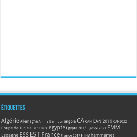
Étiquettes
CA
Algérie
CAN 2016
Allemagne
angola
CAN
Amine Bannour
CAN2022
EMM
egypte
Coupe de Tunisie
Egypte 2016
Danemark
Egypte 2021
EST
ESS
France
Espagne
hammamet
France 2017
FTHB