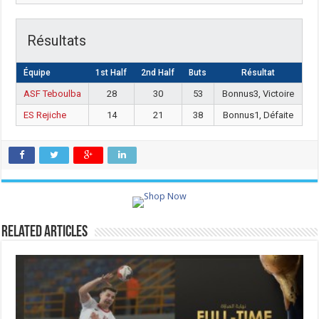
Résultats
Équipe
1st Half
2nd Half
Buts
Résultat
ASF Teboulba
28
30
53
Bonnus3, Victoire
ES Rejiche
14
21
38
Bonnus1, Défaite
Related Articles