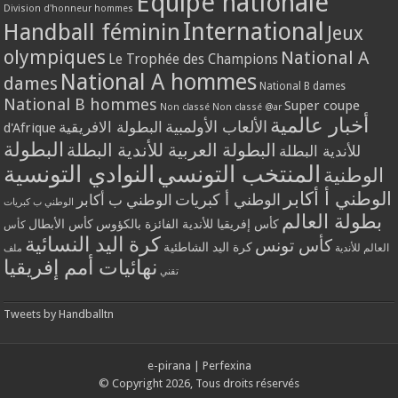
Equipe nationale
Division d'honneur hommes
International
Handball féminin
Jeux
olympiques
National A
Le Trophée des Champions
National A hommes
dames
National B dames
National B hommes
Super coupe
Non classé
Non classé @ar
أخبار عالمية
الألعاب الأولمبية
البطولة الافريقية
d'Afrique
البطولة
البطولة العربية للأندية البطلة
للأندية البطلة
المنتخب التونسي
النوادي التونسية
الوطنية
الوطني أ أكابر
الوطني أ كبريات
الوطني ب أكابر
الوطني ب كبريات
بطولة العالم
كأس إفريقيا للأندية الفائزة بالكؤوس
كأس الأبطال
كأس
كرة اليد النسائية
كأس تونس
كرة اليد الشاطئية
العالم للأندية
ملف
نهائيات أمم إفريقيا
تقني
Tweets by Handballtn
e-pirana
|
Perfexina
© Copyright 2026, Tous droits réservés