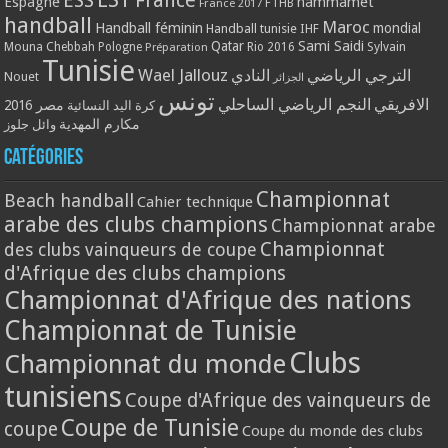
ESS
France
Espagne
hammamet
France 2017
FTHB
handball
Maroc
Handball féminin
mondial
Handball tunisie
IHF
Qatar
Sami Saidi
Mouna Chebbah
Pologne
Rio 2016
Sylvain
Préparation
Tunisie
Wael Jallouz
الترجي الرياضي
النادي
Nouet
الجزائر
تونس
الافريقي
النجم الرياضي الساحلي
مصر 2016
كرة اليد النسائية
مكارم المهدية
وائل جلوز
Catégories
Championnat
Beach handball
Cahier technique
arabe des clubs champions
Championnat arabe
Championnat
des clubs vainqueurs de coupe
d'Afrique des clubs champions
Championnat d'Afrique des nations
Championnat de Tunisie
Clubs
Championnat du monde
tunisiens
Coupe d'Afrique des vainqueurs de
Coupe de Tunisie
coupe
Coupe du monde des clubs