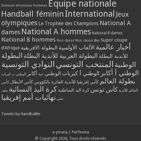
Equipe nationale
Division d'honneur hommes
International
Handball féminin
Jeux
olympiques
National A
Le Trophée des Champions
National A hommes
dames
National B dames
National B hommes
Super coupe
Non classé
Non classé @ar
أخبار عالمية
الألعاب الأولمبية
البطولة الافريقية
d'Afrique
البطولة
البطولة العربية للأندية البطلة
للأندية البطلة
المنتخب التونسي
النوادي التونسية
الوطنية
الوطني أ أكابر
الوطني أ كبريات
الوطني ب أكابر
الوطني ب كبريات
بطولة العالم
كأس إفريقيا للأندية الفائزة بالكؤوس
كأس الأبطال
كأس
كرة اليد النسائية
كأس تونس
كرة اليد الشاطئية
العالم للأندية
ملف
نهائيات أمم إفريقيا
تقني
Tweets by Handballtn
e-pirana
|
Perfexina
© Copyright 2026, Tous droits réservés