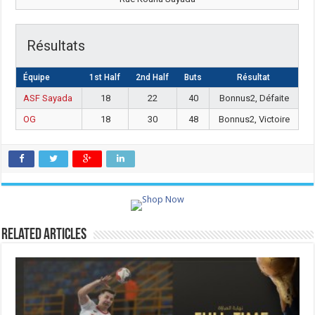
Résultats
Équipe
1st Half
2nd Half
Buts
Résultat
ASF Sayada
18
22
40
Bonnus2, Défaite
OG
18
30
48
Bonnus2, Victoire
Related Articles