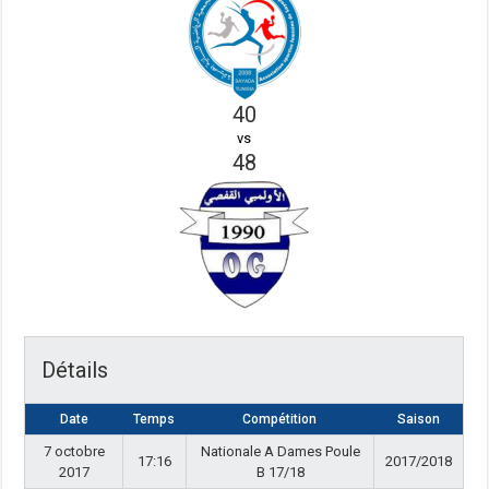
40
vs
48
Détails
Date
Temps
Compétition
Saison
7 octobre
Nationale A Dames Poule
17:16
2017/2018
2017
B 17/18