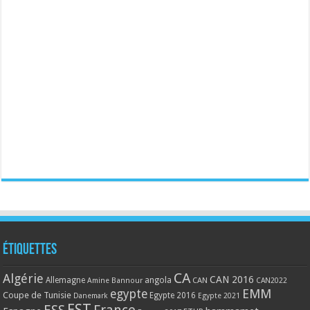
Étiquettes
CA
Algérie
CAN 2016
Allemagne
angola
CAN
Amine Bannour
CAN2022
EMM
egypte
Coupe de Tunisie
Egypte 2016
Danemark
Egypte 2021
EST