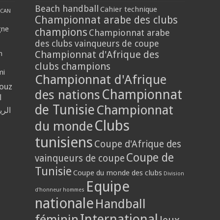
Beach handball
Cahier technique
CAN
Championnat arabe des clubs
gne
champions
Championnat arabe
des clubs vainqueurs de coupe
Championnat d'Afrique des
n
clubs champions
mi
Championnat d'Afrique
louz
Championnat
des nations
ا
de Tunisie
Championnat
الر
Clubs
du monde
tunisiens
Coupe d'Afrique des
Coupe de
vainqueurs de coupe
Tunisie
Coupe du monde des clubs
Division
Equipe
d'honneur hommes
nationale
Handball
International
féminin