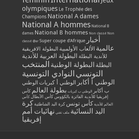
Jeux
olympiques
Le Trophée des
National A dames
Champions
National A hommes
National B
National B hommes
dames
Non classé
Non
أخبار
Super coupe d'Afrique
classé @ar
عالمية
الألعاب الأولمبية
البطولة الافريقية
البطولة العربية للأندية
للأندية البطلة
المنتخب
البطولة الوطنية
البطلة
التونسي
النوادي التونسية
الوطني أ أكابر
الوطني أ كبريات
الوطني
بطولة العالم
ب أكابر
كأس
الوطني ب كبريات
إفريقيا للأندية الفائزة بالكؤوس
كأس الأبطال
كأس
كرة
كأس تونس
كرة اليد الشاطئية
العالم للأندية
اليد النسائية
نهائيات أمم
ملف تقني
إفريقيا