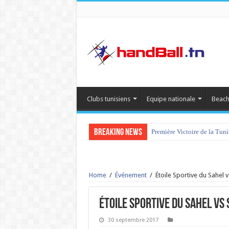
Clubs tunisiens
Equipe nationale
Beach
Breaking News
Première Victoire de la Tun
Home
/
Événement
/
Étoile Sportive du Sahel
Étoile Sportive du Sahel vs
30 septembre 2017