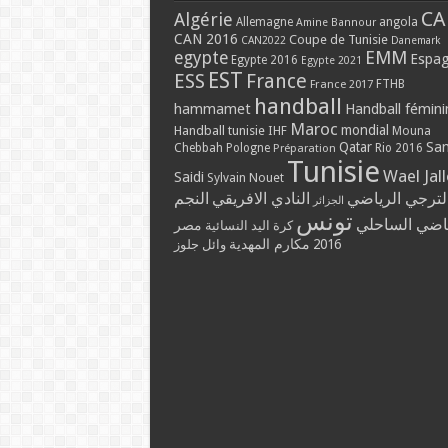
CA
Algérie
Allemagne
angola
Amine Bannour
CAN 2016
Coupe de Tunisie
CAN2022
Danemark
EMM
egypte
Espa
Egypte 2016
Egypte 2021
EST
ESS
France
France 2017
FTHB
handball
hammamet
Handball fémini
Maroc
mondial
Handball tunisie
IHF
Mouna
Qatar
Sa
Chebbah
Pologne
Rio 2016
Préparation
Tunisie
Wael Jal
Saidi
Sylvain Nouet
لترجي الرياضي
النادي الافريقي
النجم
الجزائر
تونس
ياضي الساحلي
مصر
كرة اليد النسائية
مكارم المهدية
2016
وائل جلوز