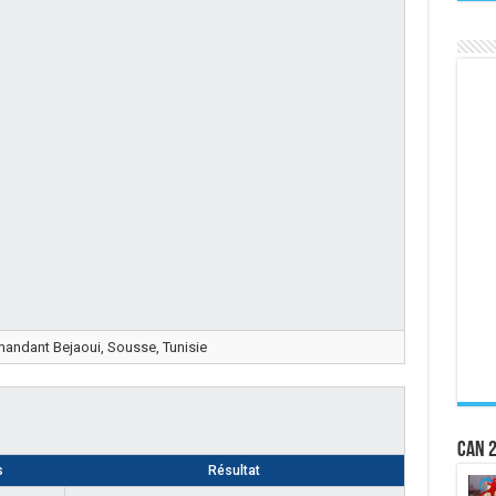
ndant Bejaoui, Sousse, Tunisie
CAN 2
s
Résultat