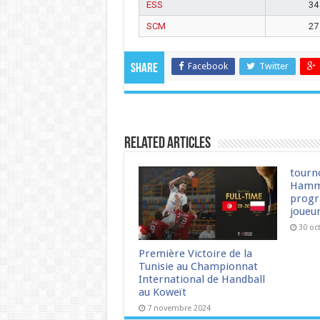
ESS
34
SCM
27
Facebook
Twitter
Share
Related Articles
tourn
Hamm
progr
joueu
30 oc
Première Victoire de la
Tunisie au Championnat
International de Handball
au Koweït
7 novembre 2024