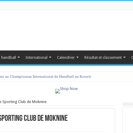
 handball
International
Calendrier
Résultat et classement
C
isie au Championnat International de Handball au Koweït
 vs Sporting Club de Moknine
 Sporting Club de Moknine