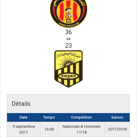
36
vs
23
Détails
Date
Temps
Compétition
Saison
9 septembre
Nationale A Hommes
16:00
2017/2018
2017
17/18