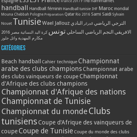
ESS
France
Espagne
hammamet
France 2017
FTHB
handball
Maroc
Handball féminin
mondial
Handball tunisie
IHF
Qatar
Sami Saidi
Mouna Chebbah
Pologne
Rio 2016
Sylvain
Préparation
Tunisie
Wael Jallouz
الترجي الرياضي
النادي
Nouet
الجزائر
تونس
الافريقي
النجم الرياضي الساحلي
مصر 2016
كرة اليد النسائية
مكارم المهدية
وائل جلوز
Catégories
Championnat
Beach handball
Cahier technique
arabe des clubs champions
Championnat arabe
Championnat
des clubs vainqueurs de coupe
d'Afrique des clubs champions
Championnat d'Afrique des nations
Championnat de Tunisie
Clubs
Championnat du monde
tunisiens
Coupe d'Afrique des vainqueurs de
Coupe de Tunisie
coupe
Coupe du monde des clubs