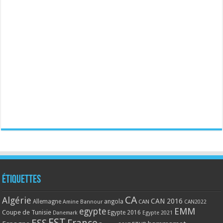
Étiquettes
CA
Algérie
CAN 2016
Allemagne
angola
CAN
Amine Bannour
CAN2022
EMM
egypte
Coupe de Tunisie
Egypte 2016
Danemark
Egypte 2021
EST