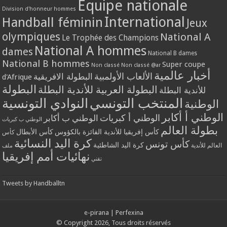
Equipe nationale
Division d'honneur hommes
International
Handball féminin
Jeux
olympiques
National A
Le Trophée des Champions
National A hommes
dames
National B dames
National B hommes
Super coupe
Non classé
Non classé @ar
أخبار عالمية
الألعاب الأولمبية
البطولة الافريقية
d'Afrique
البطولة
البطولة العربية للأندية البطلة
للأندية البطلة
المنتخب التونسي
النوادي التونسية
الوطنية
الوطني أ أكابر
الوطني أ كبريات
الوطني ب أكابر
الوطني ب كبريات
بطولة العالم
كأس إفريقيا للأندية الفائزة بالكؤوس
كأس الأبطال
كأس
كرة اليد النسائية
كأس تونس
كرة اليد الشاطئية
العالم للأندية
ملف
نهائيات أمم إفريقيا
تقني
Tweets by Handballtn
e-pirana
|
Perfexina
© Copyright 2026, Tous droits réservés