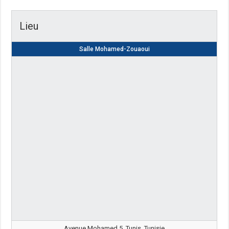
Lieu
Salle Mohamed-Zouaoui
Avenue Mohamed 5, Tunis, Tunisie