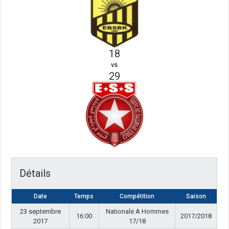
18
vs
29
Détails
Date
Temps
Compétition
Saison
23 septembre
Nationale A Hommes
16:00
2017/2018
2017
17/18