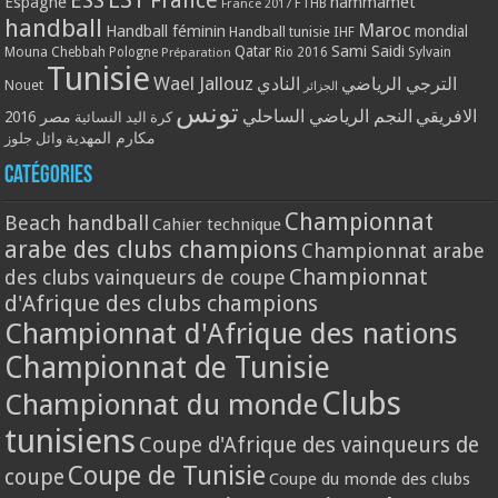
ESS
France
Espagne
hammamet
France 2017
FTHB
handball
Maroc
Handball féminin
mondial
Handball tunisie
IHF
Qatar
Sami Saidi
Mouna Chebbah
Pologne
Rio 2016
Sylvain
Préparation
Tunisie
Wael Jallouz
الترجي الرياضي
النادي
Nouet
الجزائر
تونس
الافريقي
النجم الرياضي الساحلي
مصر 2016
كرة اليد النسائية
مكارم المهدية
وائل جلوز
Catégories
Championnat
Beach handball
Cahier technique
arabe des clubs champions
Championnat arabe
Championnat
des clubs vainqueurs de coupe
d'Afrique des clubs champions
Championnat d'Afrique des nations
Championnat de Tunisie
Clubs
Championnat du monde
tunisiens
Coupe d'Afrique des vainqueurs de
Coupe de Tunisie
coupe
Coupe du monde des clubs