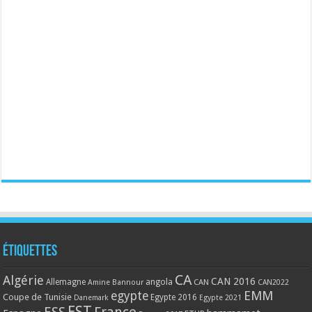
Étiquettes
CA
Algérie
CAN 2016
Allemagne
angola
CAN
Amine Bannour
CAN2022
EMM
egypte
Coupe de Tunisie
Egypte 2016
Danemark
Egypte 2021
EST