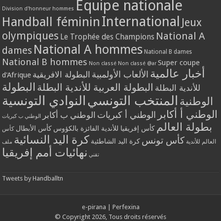
Equipe nationale
Division d'honneur hommes
International
Handball féminin
Jeux
olympiques
National A
Le Trophée des Champions
National A hommes
dames
National B dames
National B hommes
Super coupe
Non classé
Non classé @ar
أخبار عالمية
الألعاب الأولمبية
البطولة الافريقية
d'Afrique
البطولة
البطولة العربية للأندية البطلة
للأندية البطلة
المنتخب التونسي
النوادي التونسية
الوطنية
الوطني أ أكابر
الوطني أ كبريات
الوطني ب أكابر
الوطني ب كبريات
بطولة العالم
كأس إفريقيا للأندية الفائزة بالكؤوس
كأس الأبطال
كأس
كرة اليد النسائية
كأس تونس
كرة اليد الشاطئية
العالم للأندية
ملف
نهائيات أمم إفريقيا
تقني
Tweets by Handballtn
e-pirana
|
Perfexina
© Copyright 2026, Tous droits réservés