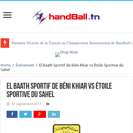
Première Victoire de la Tunisie au Championnat International de Handball 
tournoi international Hammamet 2023 : programme et liste des joueurs co
Home
/
Événement
/
El Baath Sportif de Béni Khiar vs Étoile Sportive du
Sahel
El Baath Sportif de Béni Khiar vs Étoile
Sportive du Sahel
23 septembre 2017