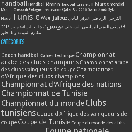
handball
Maroc
Handball féminin
mondial
Handball tunisie
IHF
Qatar
Sami Saidi
Mouna Chebbah
Pologne
Rio 2016
Sylvain
Préparation
Tunisie
Wael Jallouz
الترجي الرياضي
النادي
Nouet
الجزائر
تونس
الافريقي
النجم الرياضي الساحلي
مصر 2016
كرة اليد النسائية
مكارم المهدية
وائل جلوز
Catégories
Championnat
Beach handball
Cahier technique
arabe des clubs champions
Championnat arabe
Championnat
des clubs vainqueurs de coupe
d'Afrique des clubs champions
Championnat d'Afrique des nations
Championnat de Tunisie
Clubs
Championnat du monde
tunisiens
Coupe d'Afrique des vainqueurs de
Coupe de Tunisie
coupe
Coupe du monde des clubs
Equipe nationale