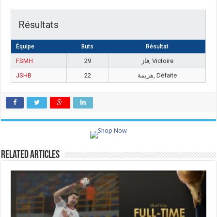
Résultats
Équipe
Buts
Résultat
FSMH
29
فاز, Victoire
JSHB
22
هزيمة, Défaite
Related Articles