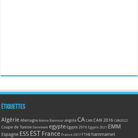
Étiquettes
CA
Algérie
CAN 2016
Allemagne
angola
CAN
Amine Bannour
CAN2022
EMM
egypte
Coupe de Tunisie
Egypte 2016
Danemark
Egypte 2021
EST
ESS
France
Espagne
hammamet
France 2017
FTHB