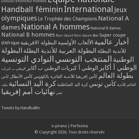
Division d'honneur hommes
International
Handball féminin
Jeux
olympiques
National A
Le Trophée des Champions
National A hommes
dames
National B dames
National B hommes
Super coupe
Non classé
Non classé @ar
أخبار عالمية
الألعاب الأولمبية
البطولة الافريقية
d'Afrique
البطولة
البطولة العربية للأندية البطلة
للأندية البطلة
المنتخب التونسي
النوادي التونسية
الوطنية
الوطني أ أكابر
الوطني أ كبريات
الوطني ب أكابر
الوطني ب كبريات
بطولة العالم
كأس إفريقيا للأندية الفائزة بالكؤوس
كأس الأبطال
كأس
كرة اليد النسائية
كأس تونس
كرة اليد الشاطئية
العالم للأندية
ملف
نهائيات أمم إفريقيا
تقني
Tweets by Handballtn
e-pirana
|
Perfexina
© Copyright 2026, Tous droits réservés