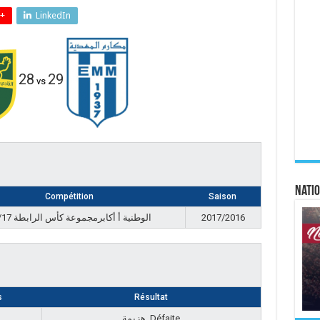
+
LinkedIn
28
29
vs
Natio
Compétition
Saison
الوطنية أ أكابرمجموعة كأس الرابطة 16/17
2017/2016
s
Résultat
هزيمة, Défaite