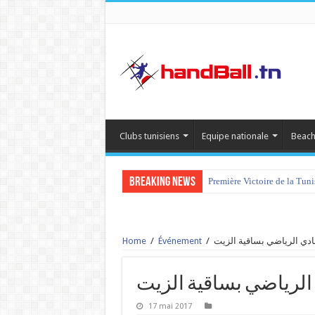
Clubs tunisiens
Equipe nationale
Beach
Breaking News
Première Victoire de la Tun
Home
/
Événement
/
17 mai 2017