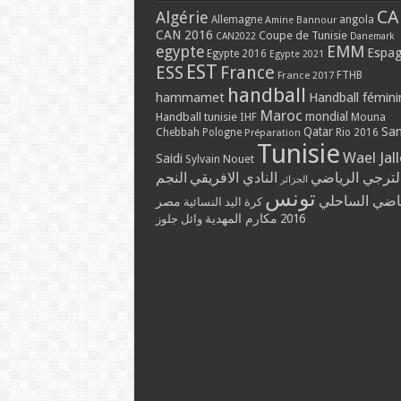
CA
Algérie
Allemagne
angola
Amine Bannour
CAN 2016
Coupe de Tunisie
CAN2022
Danemark
EMM
egypte
Espa
Egypte 2016
Egypte 2021
EST
ESS
France
France 2017
FTHB
handball
hammamet
Handball fémini
Maroc
mondial
Handball tunisie
IHF
Mouna
Qatar
Sa
Chebbah
Pologne
Rio 2016
Préparation
Tunisie
Wael Jal
Saidi
Sylvain Nouet
لترجي الرياضي
النادي الافريقي
النجم
الجزائر
تونس
ياضي الساحلي
مصر
كرة اليد النسائية
مكارم المهدية
2016
وائل جلوز