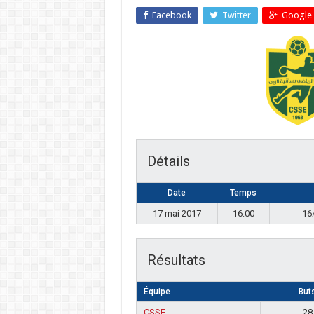
Facebook
Twitter
Google 
Détails
Date
Temps
17 mai 2017
16:00
Résultats
Équipe
But
CSSE
28