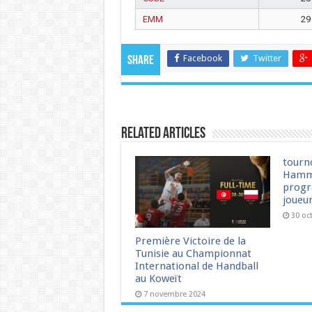
EMM
29
Facebook
Twitter
Share
Related Articles
tourn
Hamm
progr
joueu
30 oc
Première Victoire de la
Tunisie au Championnat
International de Handball
au Koweït
7 novembre 2024