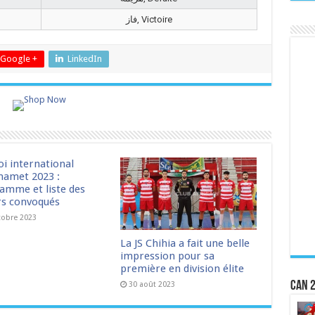
فاز, Victoire
Google +
LinkedIn
oi international
amet 2023 :
amme et liste des
rs convoqués
tobre 2023
La JS Chihia a fait une belle
impression pour sa
première en division élite
CAN 2
30 août 2023