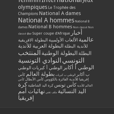
Jeux
olympiques
Le Trophée des
National A dames
Champions
National A hommes
National B
National B hommes
dames
Non classé
Non
أخبار
Super coupe d'Afrique
classé @ar
عالمية
الألعاب الأولمبية
البطولة الافريقية
البطولة العربية للأندية
للأندية البطلة
المنتخب
البطولة الوطنية
البطلة
التونسي
النوادي التونسية
الوطني أ أكابر
الوطني أ كبريات
الوطني
بطولة العالم
ب أكابر
كأس
الوطني ب كبريات
إفريقيا للأندية الفائزة بالكؤوس
كأس الأبطال
كأس
كرة
كأس تونس
كرة اليد الشاطئية
العالم للأندية
اليد النسائية
نهائيات أمم
ملف تقني
إفريقيا