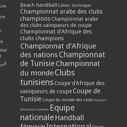
Beach handball
Cahier technique
CAN
Championnat arabe des clubs
gne
champions
Championnat arabe
des clubs vainqueurs de coupe
Championnat d'Afrique des
n
clubs champions
mi
Championnat d'Afrique
louz
Championnat
des nations
ا
de Tunisie
Championnat
الر
Clubs
du monde
tunisiens
Coupe d'Afrique des
Coupe de
vainqueurs de coupe
Tunisie
Coupe du monde des clubs
Division
Equipe
d'honneur hommes
nationale
Handball
International
féminin