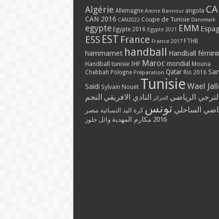
CA
Algérie
Allemagne
angola
Amine Bannour
CAN 2016
Coupe de Tunisie
CAN2022
Danemark
EMM
egypte
Espa
Egypte 2016
Egypte 2021
EST
ESS
France
France 2017
FTHB
handball
hammamet
Handball fémini
Maroc
mondial
Handball tunisie
IHF
Mouna
Qatar
Sa
Chebbah
Pologne
Rio 2016
Préparation
Tunisie
Wael Jal
Saidi
Sylvain Nouet
لترجي الرياضي
النادي الافريقي
النجم
الجزائر
تونس
ياضي الساحلي
مصر
كرة اليد النسائية
مكارم المهدية
2016
وائل جلوز