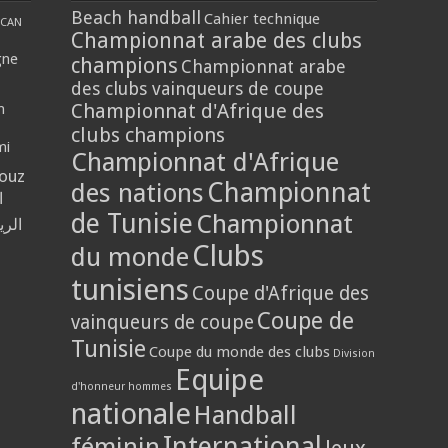
Beach handball
Cahier technique
CAN
Championnat arabe des clubs
gne
champions
Championnat arabe
des clubs vainqueurs de coupe
Championnat d'Afrique des
n
clubs champions
mi
Championnat d'Afrique
louz
Championnat
des nations
ا
de Tunisie
Championnat
الر
Clubs
du monde
tunisiens
Coupe d'Afrique des
Coupe de
vainqueurs de coupe
Tunisie
Coupe du monde des clubs
Division
Equipe
d'honneur hommes
nationale
Handball
International
féminin