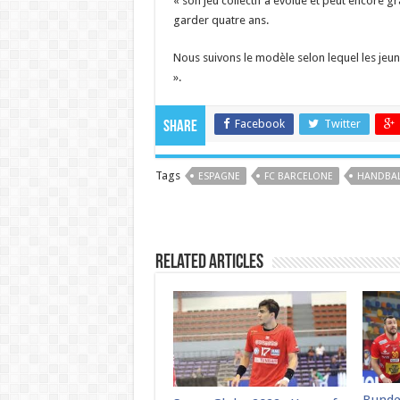
« son jeu collectif a évolué et peut encore gr
garder quatre ans.
Nous suivons le modèle selon lequel les jeu
».
Facebook
Twitter
Share
Tags
ESPAGNE
FC BARCELONE
HANDBAL
Related Articles