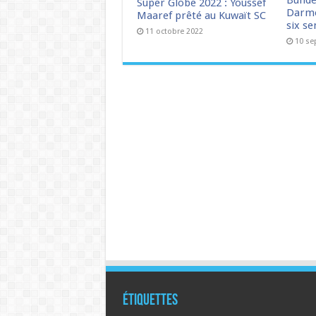
Bunde
Super Globe 2022 : Youssef
Darmo
Maaref prêté au Kuwaït SC
six s
11 octobre 2022
10 se
Étiquettes