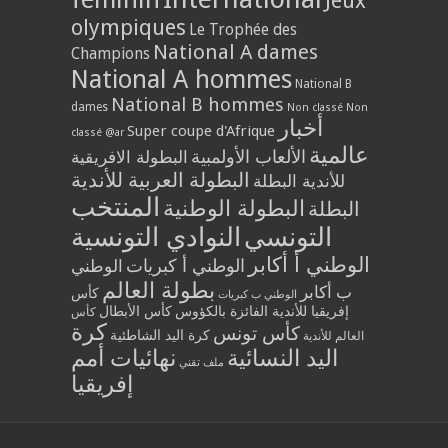
Jeux
olympiques
Le Trophée des
National A dames
Champions
National A hommes
National B
National B hommes
dames
Non classé
Non
أخبار
Super coupe d'Afrique
classé @ar
عالمية
الألعاب الأولمبية
البطولة الافريقية
البطولة العربية للأندية
للأندية البطلة
المنتخب
البطولة الوطنية
البطلة
التونسي
النوادي التونسية
الوطني أ أكابر
الوطني أ كبريات
الوطني
بطولة العالم
ب أكابر
كأس
الوطني ب كبريات
إفريقيا للأندية الفائزة بالكؤوس
كأس الأبطال
كأس
كرة
كأس تونس
كرة اليد الشاطئية
العالم للأندية
اليد النسائية
نهائيات أمم
ملف تقني
إفريقيا