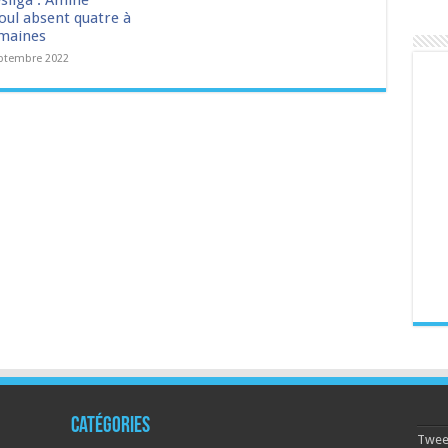
sliga : Amine
ul absent quatre à
emaines
ptembre 2022
Catégories
Tweet