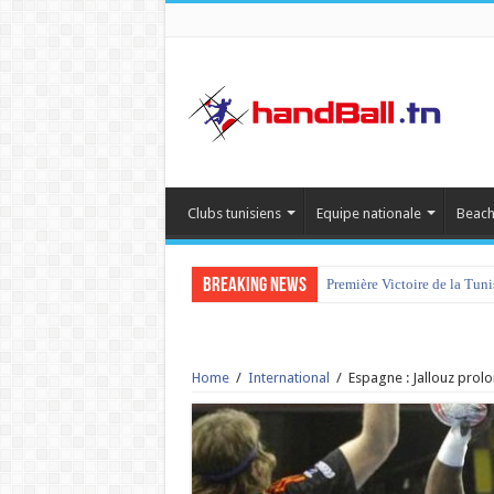
Clubs tunisiens
Equipe nationale
Beach
Breaking News
Première Victoire de la Tun
Home
/
International
/
Espagne : Jallouz prol