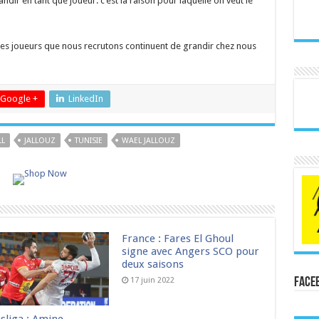
andir en tant que joueur. c’est la raison pour laquelle on veut le
nes joueurs que nous recrutons continuent de grandir chez nous
Google +
LinkedIn
L
JALLOUZ
TUNISIE
WAEL JALLOUZ
France : Fares El Ghoul
signe avec Angers SCO pour
deux saisons
Face
17 juin 2022