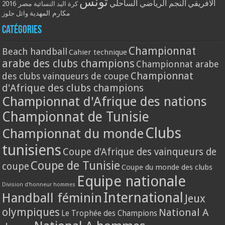
تونس
الافريقي
النجم الرياضي الساحلي
مصر 2016
كرة اليد النسائية
مكارم المهدية
وائل جلوز
Catégories
Championnat
Beach handball
Cahier technique
arabe des clubs champions
Championnat arabe
Championnat
des clubs vainqueurs de coupe
d'Afrique des clubs champions
Championnat d'Afrique des nations
Championnat de Tunisie
Clubs
Championnat du monde
tunisiens
Coupe d'Afrique des vainqueurs de
Coupe de Tunisie
coupe
Coupe du monde des clubs
Equipe nationale
Division d'honneur hommes
International
Handball féminin
Jeux
olympiques
National A
Le Trophée des Champions