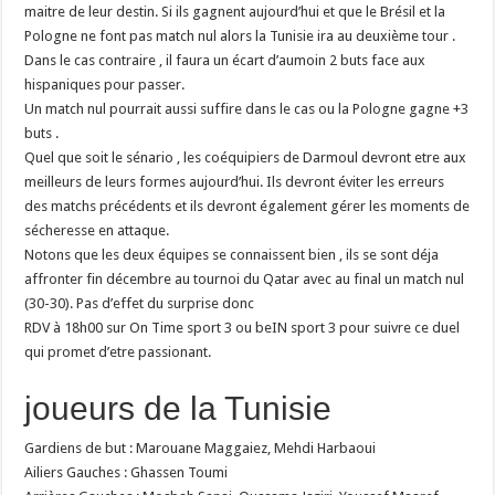
maitre de leur destin. Si ils gagnent aujourd’hui et que le Brésil et la
Pologne ne font pas match nul alors la Tunisie ira au deuxième tour .
Dans le cas contraire , il faura un écart d’aumoin 2 buts face aux
hispaniques pour passer.
Un match nul pourrait aussi suffire dans le cas ou la Pologne gagne +3
buts .
Quel que soit le sénario , les coéquipiers de Darmoul devront etre aux
meilleurs de leurs formes aujourd’hui. Ils devront éviter les erreurs
des matchs précédents et ils devront également gérer les moments de
sécheresse en attaque.
Notons que les deux équipes se connaissent bien , ils se sont déja
affronter fin décembre au tournoi du Qatar avec au final un match nul
(30-30). Pas d’effet du surprise donc
RDV à 18h00 sur On Time sport 3 ou beIN sport 3 pour suivre ce duel
qui promet d’etre passionant.
joueurs de la Tunisie
Gardiens de but : Marouane Maggaiez, Mehdi Harbaoui
Ailiers Gauches : Ghassen Toumi