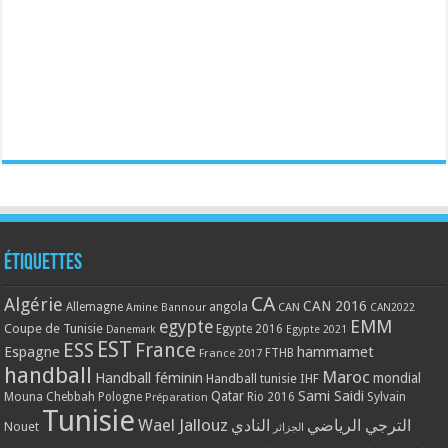
Étiquettes
CA
Algérie
CAN 2016
Allemagne
angola
CAN
Amine Bannour
CAN2022
EMM
egypte
Coupe de Tunisie
Egypte 2016
Danemark
Egypte 2021
EST
ESS
France
Espagne
hammamet
France 2017
FTHB
handball
Maroc
Handball féminin
mondial
Handball tunisie
IHF
Qatar
Sami Saidi
Mouna Chebbah
Pologne
Rio 2016
Sylvain
Préparation
Tunisie
Wael Jallouz
الترجي الرياضي
النادي
Nouet
الجزائر