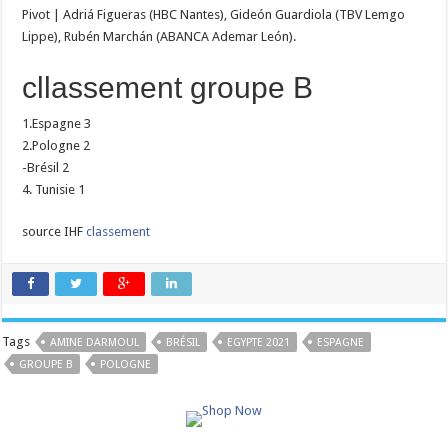
Pivot | Adriá Figueras (HBC Nantes), Gideón Guardiola (TBV Lemgo
Lippe), Rubén Marchán (ABANCA Ademar León).
cllassement groupe B
1.Espagne 3
2.Pologne 2
-Brésil 2
4. Tunisie 1
source IHF
classement
Tags
AMINE DARMOUL
BRÉSIL
EGYPTE 2021
ESPAGNE
GROUPE B
POLOGNE