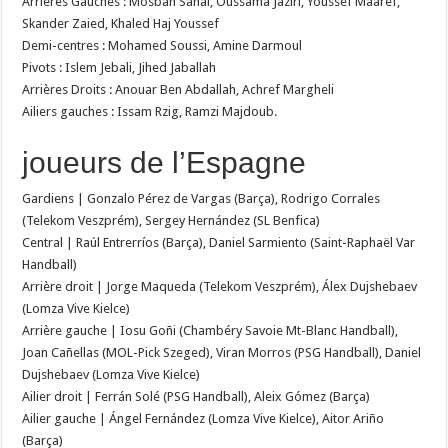
Arrières Gauches : Mosbah Sanai, Oussama Jaziri, Youssef Maaref,
Skander Zaied, Khaled Haj Youssef
Demi-centres : Mohamed Soussi, Amine Darmoul
Pivots : Islem Jebali, Jihed Jaballah
Arrières Droits : Anouar Ben Abdallah, Achref Margheli
Ailiers gauches : Issam Rzig, Ramzi Majdoub.
joueurs de l’Espagne
Gardiens | Gonzalo Pérez de Vargas (Barça), Rodrigo Corrales
(Telekom Veszprém), Sergey Hernández (SL Benfica)
Central | Raúl Entrerríos (Barça), Daniel Sarmiento (Saint-Raphaël Var
Handball)
Arrière droit | Jorge Maqueda (Telekom Veszprém), Álex Dujshebaev
(Lomza Vive Kielce)
Arrière gauche | Iosu Goñi (Chambéry Savoie Mt-Blanc Handball),
Joan Cañellas (MOL-Pick Szeged), Viran Morros (PSG Handball), Daniel
Dujshebaev (Lomza Vive Kielce)
Ailier droit | Ferrán Solé (PSG Handball), Aleix Gómez (Barça)
Ailier gauche | Ángel Fernández (Lomza Vive Kielce), Aitor Ariño
(Barça)