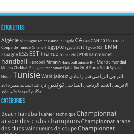
Étiquettes
CA
Algérie
CAN 2016
Allemagne
angola
CAN
Amine Bannour
CAN2022
EMM
egypte
Coupe de Tunisie
Egypte 2016
Danemark
Egypte 2021
EST
ESS
France
Espagne
hammamet
France 2017
FTHB
handball
Maroc
Handball féminin
mondial
Handball tunisie
IHF
Qatar
Sami Saidi
Mouna Chebbah
Pologne
Rio 2016
Sylvain
Préparation
Tunisie
Wael Jallouz
الترجي الرياضي
النادي
Nouet
الجزائر
تونس
الافريقي
النجم الرياضي الساحلي
مصر 2016
كرة اليد النسائية
مكارم المهدية
وائل جلوز
Catégories
Championnat
Beach handball
Cahier technique
arabe des clubs champions
Championnat arabe
Championnat
des clubs vainqueurs de coupe