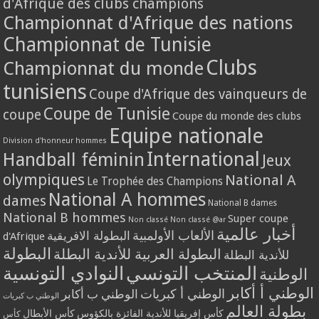
d'Afrique des clubs champions
Championnat d'Afrique des nations
Championnat de Tunisie
Clubs
Championnat du monde
tunisiens
Coupe d'Afrique des vainqueurs de
Coupe de Tunisie
coupe
Coupe du monde des clubs
Equipe nationale
Division d'honneur hommes
International
Handball féminin
Jeux
olympiques
National A
Le Trophée des Champions
National A hommes
dames
National B dames
National B hommes
Super coupe
Non classé
Non classé @ar
أخبار عالمية
الألعاب الأولمبية
البطولة الافريقية
d'Afrique
البطولة
البطولة العربية للأندية البطلة
للأندية البطلة
المنتخب التونسي
النوادي التونسية
الوطنية
الوطني أ أكابر
الوطني أ كبريات
الوطني ب أكابر
الوطني ب كبريات
بطولة العالم
كأس إفريقيا للأندية الفائزة بالكؤوس
كأس الأبطال
كأس