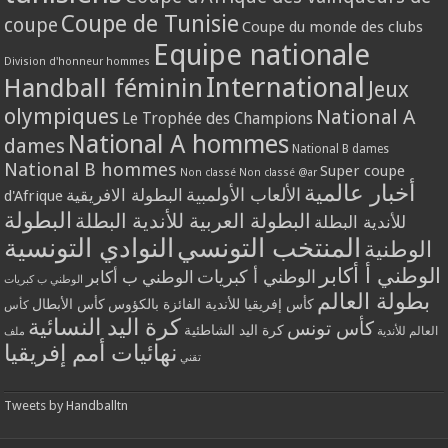
Coupe de Tunisie
coupe
Coupe du monde des clubs
Equipe nationale
Division d'honneur hommes
International
Handball féminin
Jeux
olympiques
National A
Le Trophée des Champions
National A hommes
dames
National B dames
National B hommes
Super coupe
Non classé
Non classé @ar
أخبار عالمية
الألعاب الأولمبية
البطولة الافريقية
d'Afrique
البطولة
البطولة العربية للأندية البطلة
للأندية البطلة
المنتخب التونسي
النوادي التونسية
الوطنية
الوطني أ أكابر
الوطني أ كبريات
الوطني ب أكابر
الوطني ب كبريات
بطولة العالم
كأس إفريقيا للأندية الفائزة بالكؤوس
كأس الأبطال
كأس
كرة اليد النسائية
كأس تونس
كرة اليد الشاطئية
العالم للأندية
ملف
نهائيات أمم إفريقيا
تقني
Tweets by Handballtn