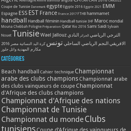
Allemagne
angola
CAN
Amine Bannour
CAN2022
EMM
egypte
Coupe de Tunisie
Egypte 2016
Danemark
Egypte 2021
EST
ESS
France
Espagne
hammamet
France 2017
FTHB
handball
Maroc
Handball féminin
mondial
Handball tunisie
IHF
Qatar
Sami Saidi
Mouna Chebbah
Pologne
Rio 2016
Sylvain
Préparation
Tunisie
Wael Jallouz
الترجي الرياضي
النادي
Nouet
الجزائر
تونس
الافريقي
النجم الرياضي الساحلي
مصر 2016
كرة اليد النسائية
مكارم المهدية
وائل جلوز
Catégories
Championnat
Beach handball
Cahier technique
arabe des clubs champions
Championnat arabe
Championnat
des clubs vainqueurs de coupe
d'Afrique des clubs champions
Championnat d'Afrique des nations
Championnat de Tunisie
Clubs
Championnat du monde
tunisiens
Coupe d'Afrique des vainqueurs de