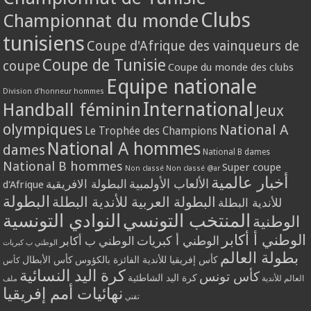
Clubs
Championnat du monde
tunisiens
Coupe d'Afrique des vainqueurs de
Coupe de Tunisie
coupe
Coupe du monde des clubs
Equipe nationale
Division d'honneur hommes
International
Handball féminin
Jeux
olympiques
National A
Le Trophée des Champions
National A hommes
dames
National B dames
National B hommes
Super coupe
Non classé
Non classé @ar
أخبار عالمية
الألعاب الأولمبية
البطولة الافريقية
d'Afrique
البطولة
البطولة العربية للأندية البطلة
للأندية البطلة
المنتخب التونسي
النوادي التونسية
الوطنية
الوطني أ أكابر
الوطني أ كبريات
الوطني ب أكابر
الوطني ب كبريات
بطولة العالم
كأس إفريقيا للأندية الفائزة بالكؤوس
كأس الأبطال
كأس
كرة اليد النسائية
كأس تونس
كرة اليد الشاطئية
العالم للأندية
ملف
نهائيات أمم إفريقيا
تقني