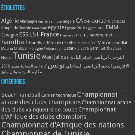
Étiquettes
CA
Algérie
CAN 2016
Allemagne
angola
CAN
Amine Bannour
CAN2022
EMM
egypte
Coupe de Tunisie
Egypte 2016
Danemark
Egypte 2021
EST
ESS
France
Espagne
hammamet
France 2017
FTHB
handball
Maroc
Handball féminin
mondial
Handball tunisie
IHF
Qatar
Sami Saidi
Mouna Chebbah
Pologne
Rio 2016
Sylvain
Préparation
Tunisie
Wael Jallouz
الترجي الرياضي
النادي
Nouet
الجزائر
تونس
الافريقي
النجم الرياضي الساحلي
مصر 2016
كرة اليد النسائية
مكارم المهدية
وائل جلوز
Catégories
Championnat
Beach handball
Cahier technique
arabe des clubs champions
Championnat arabe
Championnat
des clubs vainqueurs de coupe
d'Afrique des clubs champions
Championnat d'Afrique des nations
Championnat de Tunisie