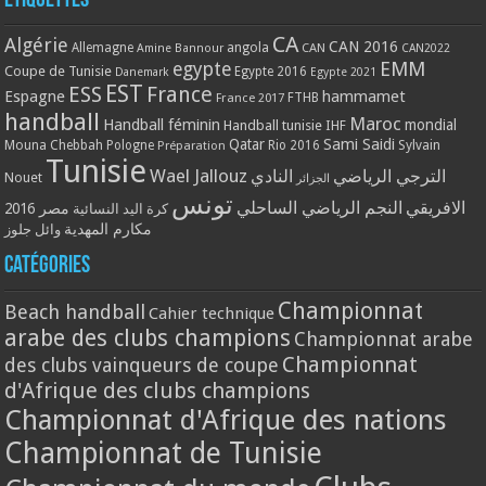
Étiquettes
CA
Algérie
CAN 2016
Allemagne
angola
CAN
Amine Bannour
CAN2022
EMM
egypte
Coupe de Tunisie
Egypte 2016
Danemark
Egypte 2021
EST
ESS
France
Espagne
hammamet
France 2017
FTHB
handball
Maroc
Handball féminin
mondial
Handball tunisie
IHF
Qatar
Sami Saidi
Mouna Chebbah
Pologne
Rio 2016
Sylvain
Préparation
Tunisie
Wael Jallouz
الترجي الرياضي
النادي
Nouet
الجزائر
تونس
الافريقي
النجم الرياضي الساحلي
مصر 2016
كرة اليد النسائية
مكارم المهدية
وائل جلوز
Catégories
Championnat
Beach handball
Cahier technique
arabe des clubs champions
Championnat arabe
Championnat
des clubs vainqueurs de coupe
d'Afrique des clubs champions
Championnat d'Afrique des nations
Championnat de Tunisie