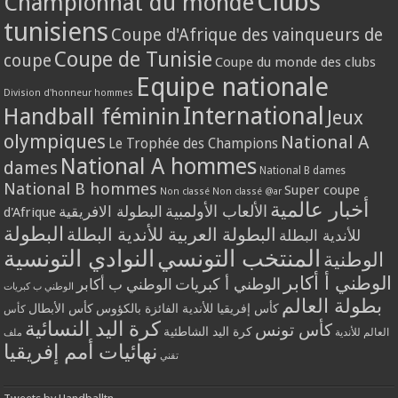
Clubs
Championnat du monde
tunisiens
Coupe d'Afrique des vainqueurs de
Coupe de Tunisie
coupe
Coupe du monde des clubs
Equipe nationale
Division d'honneur hommes
International
Handball féminin
Jeux
olympiques
National A
Le Trophée des Champions
National A hommes
dames
National B dames
National B hommes
Super coupe
Non classé
Non classé @ar
أخبار عالمية
الألعاب الأولمبية
البطولة الافريقية
d'Afrique
البطولة
البطولة العربية للأندية البطلة
للأندية البطلة
المنتخب التونسي
النوادي التونسية
الوطنية
الوطني أ أكابر
الوطني أ كبريات
الوطني ب أكابر
الوطني ب كبريات
بطولة العالم
كأس إفريقيا للأندية الفائزة بالكؤوس
كأس الأبطال
كأس
كرة اليد النسائية
كأس تونس
كرة اليد الشاطئية
العالم للأندية
ملف
نهائيات أمم إفريقيا
تقني