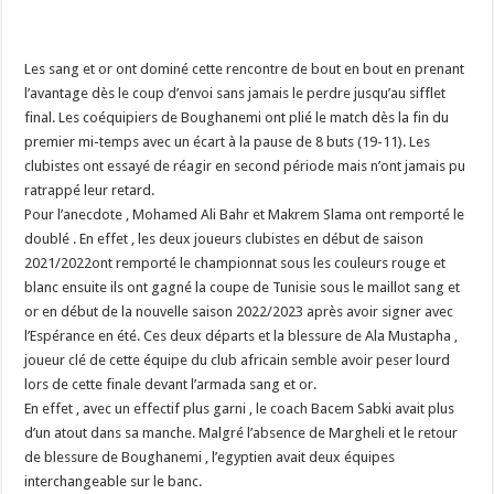
Les sang et or ont dominé cette rencontre de bout en bout en prenant
l’avantage dès le coup d’envoi sans jamais le perdre jusqu’au sifflet
final. Les coéquipiers de Boughanemi ont plié le match dès la fin du
premier mi-temps avec un écart à la pause de 8 buts (19-11). Les
clubistes ont essayé de réagir en second période mais n’ont jamais pu
ratrappé leur retard.
Pour l’anecdote , Mohamed Ali Bahr et Makrem Slama ont remporté le
doublé . En effet , les deux joueurs clubistes en début de saison
2021/2022ont remporté le championnat sous les couleurs rouge et
blanc ensuite ils ont gagné la coupe de Tunisie sous le maillot sang et
or en début de la nouvelle saison 2022/2023 après avoir signer avec
l’Espérance en été. Ces deux départs et la blessure de Ala Mustapha ,
joueur clé de cette équipe du club africain semble avoir peser lourd
lors de cette finale devant l’armada sang et or.
En effet , avec un effectif plus garni , le coach Bacem Sabki avait plus
d’un atout dans sa manche. Malgré l’absence de Margheli et le retour
de blessure de Boughanemi , l’egyptien avait deux équipes
interchangeable sur le banc.