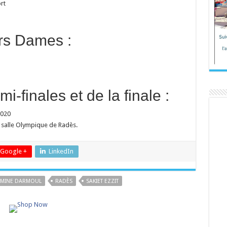
rt
rs Dames :
finales et de la finale :
2020
a salle Olympique de Radès.
Google +
LinkedIn
MINE DARMOUL
RADÈS
SAKIET EZZIT