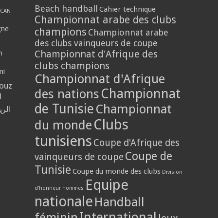
Beach handball
Cahier technique
CAN
Championnat arabe des clubs
gne
champions
Championnat arabe
des clubs vainqueurs de coupe
Championnat d'Afrique des
n
clubs champions
mi
Championnat d'Afrique
louz
Championnat
des nations
ا
de Tunisie
Championnat
الر
Clubs
du monde
tunisiens
Coupe d'Afrique des
Coupe de
vainqueurs de coupe
Tunisie
Coupe du monde des clubs
Division
Equipe
d'honneur hommes
nationale
Handball
International
féminin