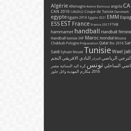
CA
Algérie
Allemagne
angola
Amine Bannour
CAN 2016
Coupe de Tunisie
CAN2022
Danemark
EMM
egypte
Espa
Egypte 2016
Egypte 2021
EST
ESS
France
France 2017
FTHB
handball
hammamet
Handball fémini
Maroc
mondial
Handball tunisie
IHF
Mouna
Qatar
Sa
Chebbah
Pologne
Rio 2016
Préparation
Tunisie
Wael Jal
Saidi
Sylvain Nouet
لترجي الرياضي
النادي الافريقي
النجم
الجزائر
تونس
ياضي الساحلي
مصر
كرة اليد النسائية
مكارم المهدية
2016
وائل جلوز