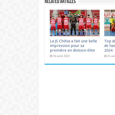
Related Articles
La JS Chihia a fait une belle
Top d
impression pour sa
de han
première en division élite
2024
30 août 2023
25 ao