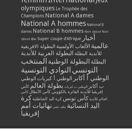
Jeux
olympiques
Le Trophée des
National A dames
Champions
National A hommes
National B
National B hommes
dames
Non classé
Non
أخبار
Super coupe d'Afrique
classé @ar
عالمية
الألعاب الأولمبية
البطولة الافريقية
البطولة العربية للأندية
للأندية البطلة
المنتخب
البطولة الوطنية
البطلة
التونسي
النوادي التونسية
الوطني أ أكابر
الوطني أ كبريات
الوطني
بطولة العالم
ب أكابر
كأس
الوطني ب كبريات
إفريقيا للأندية الفائزة بالكؤوس
كأس الأبطال
كأس
كرة
كأس تونس
كرة اليد الشاطئية
العالم للأندية
اليد النسائية
نهائيات أمم
ملف تقني
إفريقيا