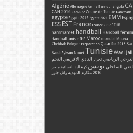
CA
Algérie
Allemagne
angola
Amine Bannour
CAN 2016
Coupe de Tunisie
CAN2022
Danemark
EMM
egypte
Espa
Egypte 2016
Egypte 2021
EST
ESS
France
France 2017
FTHB
handball
hammamet
Handball fémini
Maroc
mondial
Handball tunisie
IHF
Mouna
Qatar
Sa
Chebbah
Pologne
Rio 2016
Préparation
Tunisie
Wael Jal
Saidi
Sylvain Nouet
لترجي الرياضي
النادي الافريقي
النجم
الجزائر
تونس
ياضي الساحلي
مصر
كرة اليد النسائية
مكارم المهدية
2016
وائل جلوز