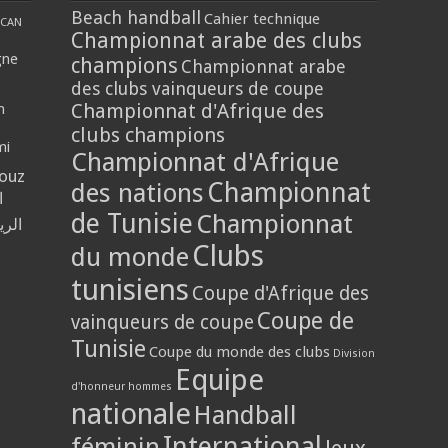
Beach handball
Cahier technique
CAN
Championnat arabe des clubs
gne
champions
Championnat arabe
des clubs vainqueurs de coupe
Championnat d'Afrique des
n
clubs champions
mi
Championnat d'Afrique
louz
Championnat
des nations
ا
de Tunisie
Championnat
الر
Clubs
du monde
tunisiens
Coupe d'Afrique des
Coupe de
vainqueurs de coupe
Tunisie
Coupe du monde des clubs
Division
Equipe
d'honneur hommes
nationale
Handball
International
féminin