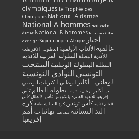
Jeux
olympiques
Le Trophée des
National A dames
Champions
National A hommes
National B
National B hommes
dames
Non classé
Non
أخبار
Super coupe d'Afrique
classé @ar
عالمية
الألعاب الأولمبية
البطولة الافريقية
البطولة العربية للأندية
للأندية البطلة
المنتخب
البطولة الوطنية
البطلة
التونسي
النوادي التونسية
الوطني أ أكابر
الوطني أ كبريات
الوطني
بطولة العالم
ب أكابر
كأس
الوطني ب كبريات
إفريقيا للأندية الفائزة بالكؤوس
كأس الأبطال
كأس
كرة
كأس تونس
كرة اليد الشاطئية
العالم للأندية
اليد النسائية
نهائيات أمم
ملف تقني
إفريقيا