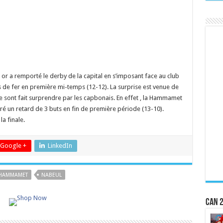
t or a remporté le derby de la capital en s’imposant face au club
as de fer en première mi-temps (12-12). La surprise est venue de
se sont fait surprendre par les capbonais. En effet , la Hammamet
algré un retard de 3 buts en fin de première période (13-10).
a finale.
Google +
LinkedIn
HAMMAMET
NABEUL
CAN 2