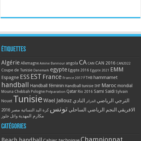
Étiquettes
CA
Algérie
CAN 2016
Allemagne
angola
CAN
Amine Bannour
CAN2022
EMM
egypte
Coupe de Tunisie
Egypte 2016
Danemark
Egypte 2021
EST
ESS
France
Espagne
hammamet
France 2017
FTHB
handball
Maroc
Handball féminin
mondial
Handball tunisie
IHF
Qatar
Sami Saidi
Mouna Chebbah
Pologne
Rio 2016
Sylvain
Préparation
Tunisie
Wael Jallouz
الترجي الرياضي
النادي
Nouet
الجزائر
تونس
الافريقي
النجم الرياضي الساحلي
مصر 2016
كرة اليد النسائية
مكارم المهدية
وائل جلوز
Catégories
Championnat
Beach handball
Cahier technique