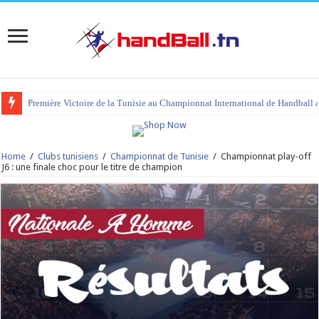
Première Victoire de la Tunisie au Championnat International de Handball 
tournoi international Hammamet 2023 : programme et liste des joueurs co
Home
/
Clubs tunisiens
/
Championnat de Tunisie
/
Championnat play-off
J6 : une finale choc pour le titre de champion