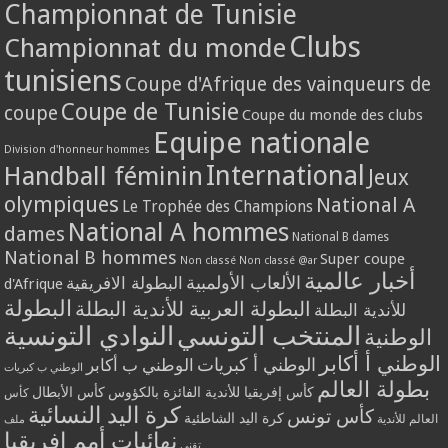
Championnat de Tunisie
Clubs
Championnat du monde
tunisiens
Coupe d'Afrique des vainqueurs de
Coupe de Tunisie
coupe
Coupe du monde des clubs
Equipe nationale
Division d'honneur hommes
International
Handball féminin
Jeux
olympiques
National A
Le Trophée des Champions
National A hommes
dames
National B dames
National B hommes
Super coupe
Non classé
Non classé @ar
أخبار عالمية
الألعاب الأولمبية
البطولة الافريقية
d'Afrique
البطولة
البطولة العربية للأندية البطلة
للأندية البطلة
المنتخب التونسي
النوادي التونسية
الوطنية
الوطني أ أكابر
الوطني أ كبريات
الوطني ب أكابر
الوطني ب كبريات
بطولة العالم
كأس إفريقيا للأندية الفائزة بالكؤوس
كأس الأبطال
كأس
كرة اليد النسائية
كأس تونس
كرة اليد الشاطئية
العالم للأندية
ملف
نهائيات أمم إفريقيا
تقني