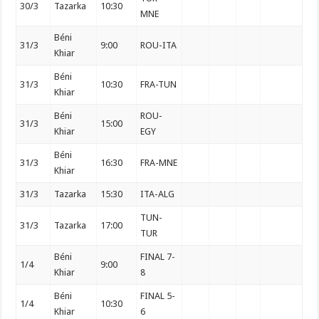
30/3
Tazarka
10:30
MNE
Béni
31/3
9:00
ROU-ITA
Khiar
Béni
31/3
10:30
FRA-TUN
Khiar
Béni
ROU-
31/3
15:00
Khiar
EGY
Béni
31/3
16:30
FRA-MNE
Khiar
31/3
Tazarka
15:30
ITA-ALG
TUN-
31/3
Tazarka
17:00
TUR
Béni
FINAL 7-
1/4
9:00
Khiar
8
Béni
FINAL 5-
1/4
10:30
Khiar
6