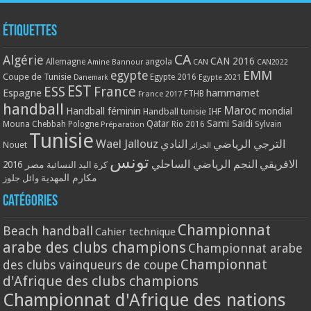
Étiquettes
CA
Algérie
CAN 2016
Allemagne
angola
CAN
Amine Bannour
CAN2022
EMM
egypte
Coupe de Tunisie
Egypte 2016
Danemark
Egypte 2021
EST
ESS
France
Espagne
hammamet
France 2017
FTHB
handball
Maroc
Handball féminin
mondial
Handball tunisie
IHF
Qatar
Sami Saidi
Mouna Chebbah
Pologne
Rio 2016
Sylvain
Préparation
Tunisie
Wael Jallouz
الترجي الرياضي
النادي
Nouet
الجزائر
تونس
الافريقي
النجم الرياضي الساحلي
مصر 2016
كرة اليد النسائية
مكارم المهدية
وائل جلوز
Catégories
Championnat
Beach handball
Cahier technique
arabe des clubs champions
Championnat arabe
Championnat
des clubs vainqueurs de coupe
d'Afrique des clubs champions
Championnat d'Afrique des nations