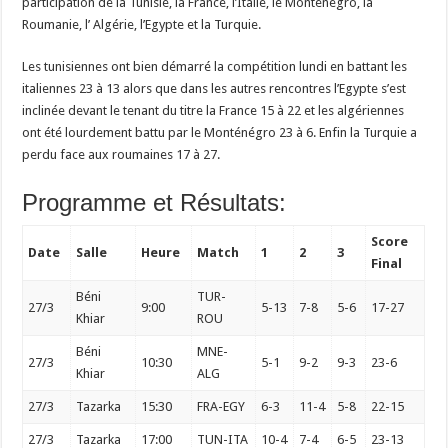
participation de la Tunisie, la France, l’Italie, le Monténégro, la
Roumanie, l’ Algérie, l’Egypte et la Turquie.
Les tunisiennes ont bien démarré la compétition lundi en battant les
italiennes 23 à 13 alors que dans les autres rencontres l’Egypte s’est
inclinée devant le tenant du titre la France 15 à 22 et les algériennes
ont été lourdement battu par le Monténégro 23 à 6. Enfin la Turquie a
perdu face aux roumaines 17 à 27.
Programme et Résultats:
Score
Date
Salle
Heure
Match
1
2
3
Final
Béni
TUR-
27/3
9:00
5-13
7-8
5-6
17-27
Khiar
ROU
Béni
MNE-
27/3
10:30
5-1
9-2
9-3
23-6
Khiar
ALG
27/3
Tazarka
15:30
FRA-EGY
6-3
11-4
5-8
22-15
27/3
Tazarka
17:00
TUN-ITA
10-4
7-4
6-5
23-13