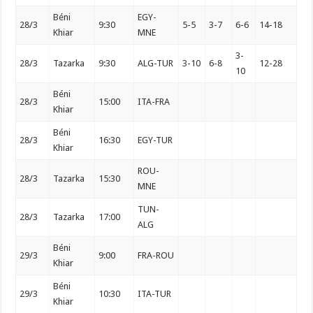
Béni
EGY-
28/3
9:30
5-5
3-7
6-6
14-18
Khiar
MNE
3-
28/3
Tazarka
9:30
ALG-TUR
3-10
6-8
12-28
10
Béni
28/3
15:00
ITA-FRA
Khiar
Béni
28/3
16:30
EGY-TUR
Khiar
ROU-
28/3
Tazarka
15:30
MNE
TUN-
28/3
Tazarka
17:00
ALG
Béni
29/3
9:00
FRA-ROU
Khiar
Béni
29/3
10:30
ITA-TUR
Khiar