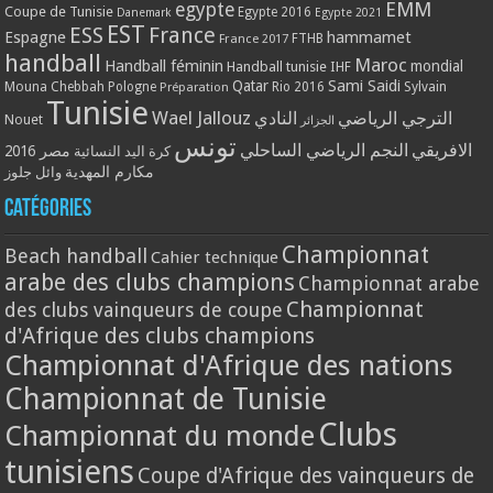
EMM
egypte
Coupe de Tunisie
Egypte 2016
Danemark
Egypte 2021
EST
ESS
France
Espagne
hammamet
France 2017
FTHB
handball
Maroc
Handball féminin
mondial
Handball tunisie
IHF
Qatar
Sami Saidi
Mouna Chebbah
Pologne
Rio 2016
Sylvain
Préparation
Tunisie
Wael Jallouz
الترجي الرياضي
النادي
Nouet
الجزائر
تونس
الافريقي
النجم الرياضي الساحلي
مصر 2016
كرة اليد النسائية
مكارم المهدية
وائل جلوز
Catégories
Championnat
Beach handball
Cahier technique
arabe des clubs champions
Championnat arabe
Championnat
des clubs vainqueurs de coupe
d'Afrique des clubs champions
Championnat d'Afrique des nations
Championnat de Tunisie
Clubs
Championnat du monde
tunisiens
Coupe d'Afrique des vainqueurs de