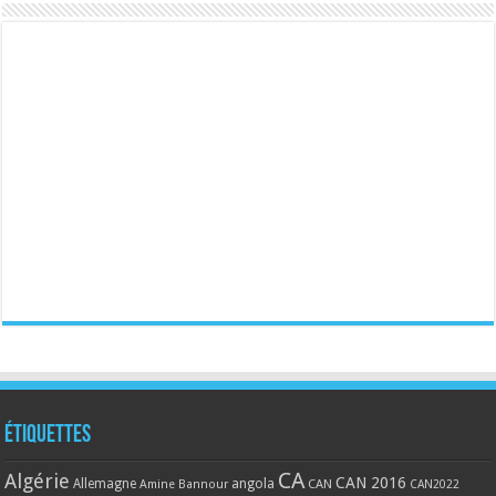
Étiquettes
CA
Algérie
CAN 2016
Allemagne
angola
CAN
Amine Bannour
CAN2022