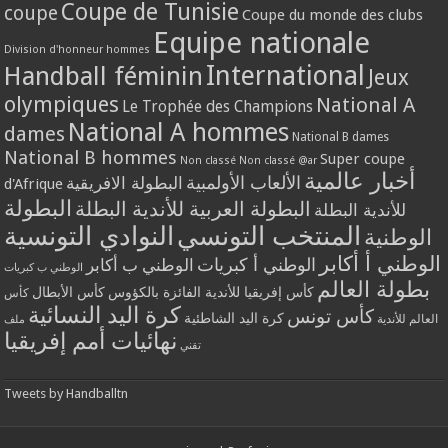
Coupe de Tunisie
coupe
Coupe du monde des clubs
Equipe nationale
Division d'honneur hommes
International
Handball féminin
Jeux
olympiques
National A
Le Trophée des Champions
National A hommes
dames
National B dames
National B hommes
Super coupe
Non classé
Non classé @ar
أخبار عالمية
الألعاب الأولمبية
البطولة الافريقية
d'Afrique
البطولة
البطولة العربية للأندية البطلة
للأندية البطلة
المنتخب التونسي
النوادي التونسية
الوطنية
الوطني أ أكابر
الوطني أ كبريات
الوطني ب أكابر
الوطني ب كبريات
بطولة العالم
كأس إفريقيا للأندية الفائزة بالكؤوس
كأس الأبطال
كأس
كرة اليد النسائية
كأس تونس
كرة اليد الشاطئية
العالم للأندية
ملف
نهائيات أمم إفريقيا
تقني
Tweets by Handballtn