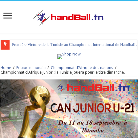
Première Victoire de la Tunisie au Championnat International de Handball 
tournoi international Hammamet 2023 : programme et liste des joueurs co
Home
/
Equipe nationale
/
Championnat d'Afrique des nations
/
Championnat d’Afrique junior : la Tunisie jouera pour le titre dimanche.