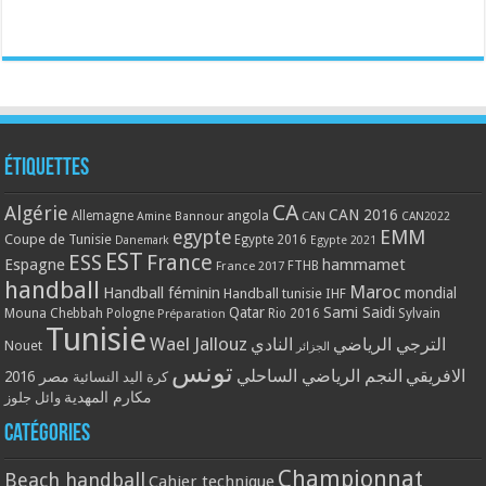
Étiquettes
CA
Algérie
CAN 2016
Allemagne
angola
CAN
Amine Bannour
CAN2022
EMM
egypte
Coupe de Tunisie
Egypte 2016
Danemark
Egypte 2021
EST
ESS
France
Espagne
hammamet
France 2017
FTHB
handball
Maroc
Handball féminin
mondial
Handball tunisie
IHF
Qatar
Sami Saidi
Mouna Chebbah
Pologne
Rio 2016
Sylvain
Préparation
Tunisie
Wael Jallouz
الترجي الرياضي
النادي
Nouet
الجزائر
تونس
الافريقي
النجم الرياضي الساحلي
مصر 2016
كرة اليد النسائية
مكارم المهدية
وائل جلوز
Catégories
Championnat
Beach handball
Cahier technique