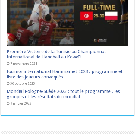
Première Victoire de la Tunisie au Championnat
International de Handball au Koweït
7 novembre 2024
tournoi international Hammamet 2023 : programme et
liste des joueurs convoqués
30 octobre 2023
Mondial Pologne/Suède 2023 : tout le programme , les
groupes et les résultats du mondial
9 janvier 2023