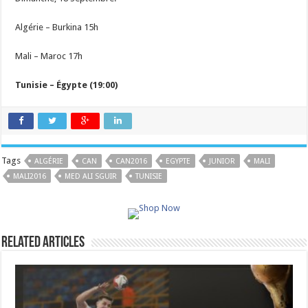
Algérie – Burkina 15h
Mali – Maroc 17h
Tunisie – Égypte (19:00)
Tags
ALGÉRIE
CAN
CAN2016
EGYPTE
JUNIOR
MALI
MALI2016
MED ALI SGUIR
TUNISIE
Related Articles